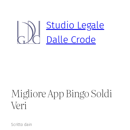
Vai
Cambian
al
dolares
contenuto
Studio Legale
en
el
Dalle Crode
bingo.
Lottomatica
Casino
I
Casinò
Online
Più
Migliore App Bingo Soldi
Sicuri
Con
Veri
Licenza
Europea
:
Para
cambiar
Scritto da
in