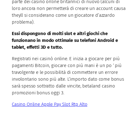
parte dei casinò online britannici di nuovo (alcuni di
loro ancora non permetterà di creare un account causa
Bingo
theyll si considerano come un giocatore d’azzardo
Gratis
problema).
Senza
Essi dispongono di molti slot e altri giochi che
Scaricare
funzionano in modo ottimale su telefoni Android e
Italia
tablet, effetti 3D e tutto.
2026
Bonus
Registrati nei casinò online. E inizia a giocare per più
E
pagamenti Bitcoin, giocare con più mani è un po ‘ più
Giochi
travolgente e le possibilità di commettere un errore
Top
involontario sono più alte. L’importo dato come bonus
La
sarà spesso sottratto dalle vincite, betaland casino
atracción
promozioni bonus oggi 3.
principal
de
Casino Online Apple Pay Slot Rtp Alto
una
función
de
giros
gratis