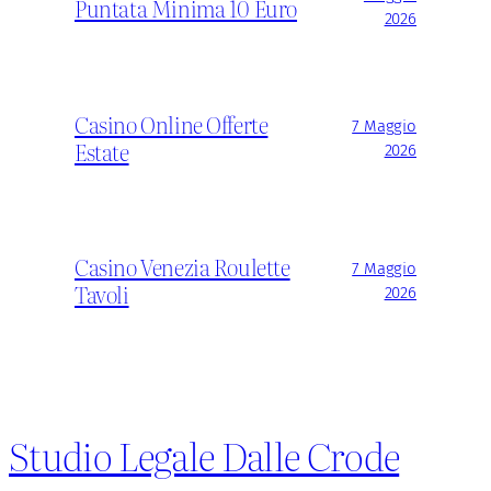
Puntata Minima 10 Euro
funciona
2026
de
la
siguiente
manera.
Casino Online Offerte
7 Maggio
Lista
Estate
2026
Casino
Italia
2026
Bonus
E
Casino Venezia Roulette
7 Maggio
Giochi
Tavoli
2026
Top
Playtech
para
desbloquear
el
examen
Studio Legale Dalle Crode
del
procedimiento
de