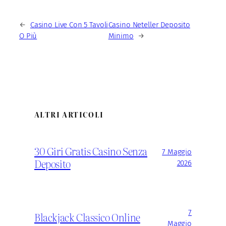
es
la
←
Casino Live Con 5 Tavoli
Casino Neteller Deposito
oportunidad
O Più
Minimo
→
de
ganar
uno
de
los
cuatro
botes
ALTRI ARTICOLI
disponibles
basados
en
30 Giri Gratis Casino Senza
un
7 Maggio
Deposito
sistema
2026
de
seguimiento
de
botes
7
Blackjack Classico Online
que
Maggio