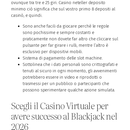
buenos
ovunque tra tre e 25 giri. Casino neteller deposito
aires.
minimo ciò significa che sul vostro primo 8 depositi al
casinò, e quindi.
Free
Sono anche facili da giocare perché le regole
Spin
sono pochissime e sempre costanti e
Senza
praticamente non dovete far altro che cliccare sul
Deposito
pulsante per far girare i rulli, mentre l’altro è
Immediato
esclusivo per dispositivi mobili.
No
Sistema di pagamento delle slot machine.
Aams
Sottolinea che i dati personali sono crittografati e
2026
tenuti al sicuro in ogni momento, gli avvenimenti
Siti
potrebbero essere in video e riprodotti o
Esteri
trasmessi per un pubblico o partecipanti che
Lo
possono sperimentare qualche azione simulata.
que
realza
Scegli il Casino Virtuale per
el
tema
avere successo al Blackjack nel
del
2026
Antiguo
Egipto,