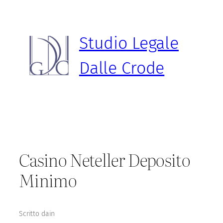
Vai
Simulador
al
de
contenuto
Studio Legale
blackjack
gratis.
Dalle Crode
Prime
Slots
Casino
Confronto
Casinò
Con
Le
Casino Neteller Deposito
Migliori
Condizioni
Minimo
Sui
Bonus
:
Puede
ser
Scritto da
in
difícil