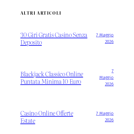
pueden
establecer
ALTRI ARTICOLI
un
Bono
sin
30 Giri Gratis Casino Senza
depósito
7 Maggio
Deposito
de
2026
7Bit
Casino,
y
esta
7
Blackjack Classico Online
tentadora
Maggio
Puntata Minima 10 Euro
oferta
2026
llamará
su
atención.
También
Casino Online Offerte
agregaron
7 Maggio
Estate
PayPal
2026
para
clientes