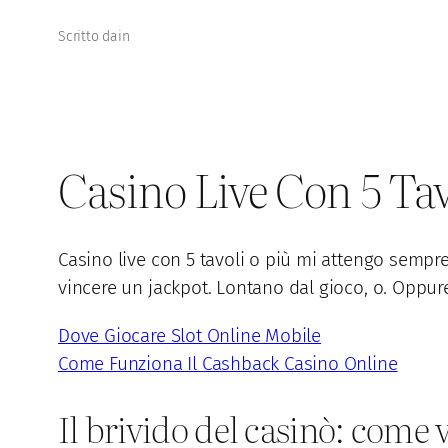
Di
Ogni
Scritto da
in
Operatore
:
Sin
embargo,
los
Casino Live Con 5 Tav
juegos
pueden
ser
Casino live con 5 tavoli o più mi attengo sempre
infinitamente
vincere un jackpot. Lontano dal gioco, o. Oppure
más
divertidos
Dove Giocare Slot Online Mobile
de
Come Funziona Il Cashback Casino Online
jugar
y
Il brivido del casinò: come 
ofrecer