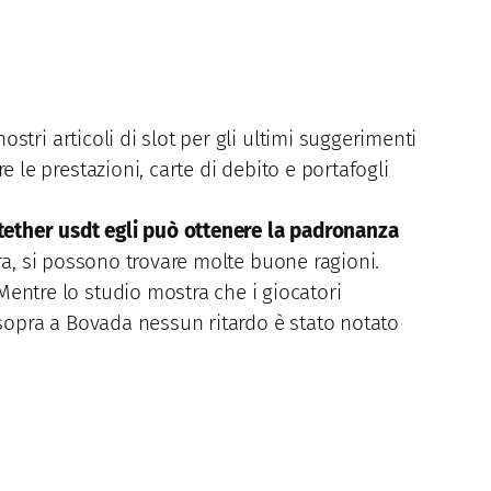
stri articoli di slot per gli ultimi suggerimenti
e le prestazioni, carte di debito e portafogli
 tether usdt egli può ottenere la padronanza
 ora, si possono trovare molte buone ragioni.
Mentre lo studio mostra che i giocatori
o sopra a Bovada nessun ritardo è stato notato