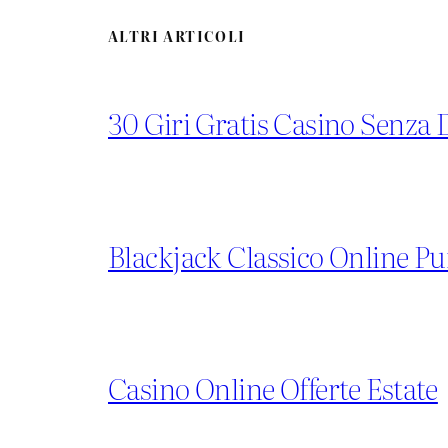
más
ALTRI ARTICOLI
opciones
de
pago
30 Giri Gratis Casino Senza 
en
el
sitio.
Live
Dealer
Blackjack Classico Online P
Italia
2026
Bonus
E
Giochi
Casino Online Offerte Estate
Top
:
Sus