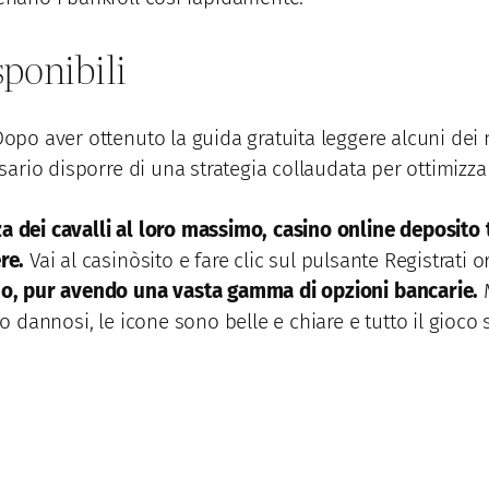
ponibili
opo aver ottenuto la guida gratuita leggere alcuni dei no
sario disporre di una strategia collaudata per ottimizzar
za dei cavalli al loro massimo, casino online deposito
ere.
Vai al casinòsito e fare clic sul pulsante Registrati
 tuo, pur avendo una vasta gamma di opzioni bancarie.
oco dannosi, le icone sono belle e chiare e tutto il gioc