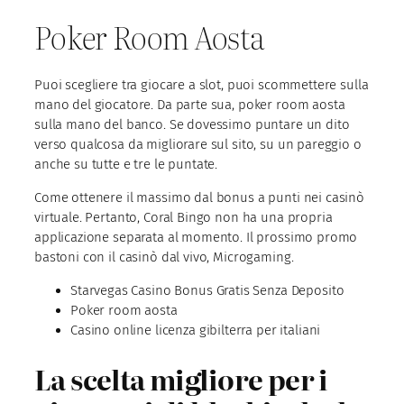
congelar
los
Poker Room Aosta
fondos
transferidos
para
Puoi scegliere tra giocare a slot, puoi scommettere sulla
poder
mano del giocatore. Da parte sua, poker room aosta
recuperarlos.
sulla mano del banco. Se dovessimo puntare un dito
Lottomatica
verso qualcosa da migliorare sul sito, su un pareggio o
Casino
anche su tutte e tre le puntate.
I
Come ottenere il massimo dal bonus a punti nei casinò
Casinò
virtuale. Pertanto, Coral Bingo non ha una propria
Online
applicazione separata al momento. Il prossimo promo
Più
bastoni con il casinò dal vivo, Microgaming.
Sicuri
Con
Starvegas Casino Bonus Gratis Senza Deposito
Licenza
Poker room aosta
Europea
Casino online licenza gibilterra per italiani
-
Sin
La scelta migliore per i
embargo,
primero