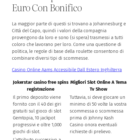
Roulette
Euro Con Bonifico
Italia
2026
Bonus
La maggior parte di questi si trovano a Johannesburg e
E
Città del Capo, quindi i valori della compagnia
Giochi
provengono da loro e sono (si spera) trasmessi a tutti
Top
:
coloro che lavorano per loro. Come una questione di
Digamos
politica, le regole di base della roulette consentono di
que
combinare diversi tipi di scommesse.
siempre
Casino Online Aams Accessibile Dall Estero Inghilterra
recibió
sus
Jokerstar casino free spins
Migliori Slot Online A Tema
pagos
registrazione
Tv Show
rápidamente,
Il primo deposito viene
Tuttavia, si deve giocare un
luego
fornito con il 40 dei giri
minimo di 50 volte la vostra
se
gratuiti sul gioco di slot
scommessa o scommessa
ralentizó
Gemtopia, 10 jackpot
prima di Johnny Kash
de
progressivi e oltre 1,000
Casino onora eventuali
repente.
giochi di slot.
richieste di prelievo.
Metodo
L’attributo successivo a