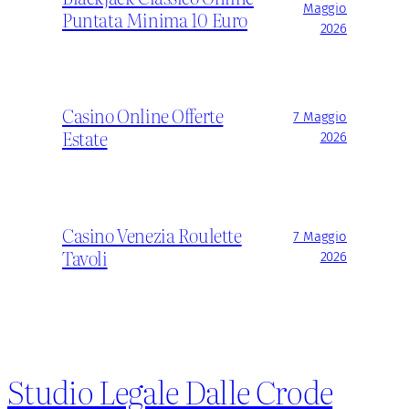
Bingo
Maggio
Puntata Minima 10 Euro
de
2026
numeros
romanos.
Casino Online Offerte
Casinò
7 Maggio
Non
Estate
2026
Aams
Con
Prelievo
Immediato
Casino Venezia Roulette
2026
7 Maggio
Pagamenti
Tavoli
2026
Veloci
Debido
a
la
popularidad
y
Studio Legale Dalle Crode
la