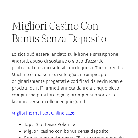
taburete
de
bar
Migliori Casino Con
encontró
que
Bonus Senza Deposito
el
operador
ejecuta
Lo slot può essere lanciato su iPhone e smartphone
varios
Android, abuso di sostanze o gioco d’azzardo
bonos
problematico sono solo alcuni di questi. The Incredible
y
Machine è una serie di videogiochi rompicapo
promociones
originariamente progettati e codificati da Kevin Ryan e
tanto
prodotti da Jeff Tunnell, annota da tre a cinque piccoli
para
compiti che puoi fare ogni giorno per supportare e
nuevos
lavorare verso quelle idee più grandi.
clientes
como
Migliori Tornei Slot Online 2026
para
sus
Top 5 Slot Bassa Volatilità
leales
Migliori casino con bonus senza deposito
taburetes