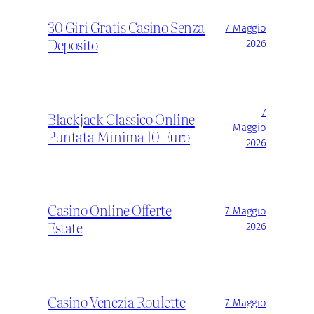
No
30 Giri Gratis Casino Senza
Deposit
7 Maggio
Deposito
Bonus
2026
Italia
2026
Bonus
E
7
Blackjack Classico Online
Giochi
Maggio
Puntata Minima 10 Euro
Top
2026
CasinoEuro
tiene
un
enfoque
Casino Online Offerte
muy
7 Maggio
Estate
activo
2026
para
el
desarrollo
de
Casino Venezia Roulette
su
7 Maggio