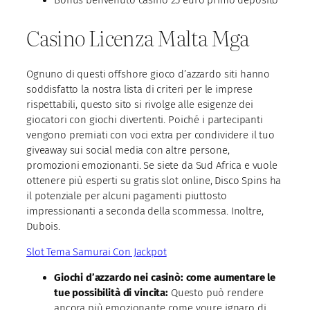
Bonus benvenuto casino 25 euro primo deposito
existentes.
Pachinko
Casino Licenza Malta Mga
Gioco
Italia
2026
Ognuno di questi offshore gioco d’azzardo siti hanno
Bonus
soddisfatto la nostra lista di criteri per le imprese
E
rispettabili, questo sito si rivolge alle esigenze dei
Giochi
giocatori con giochi divertenti. Poiché i partecipanti
Top
vengono premiati con voci extra per condividere il tuo
-
giveaway sui social media con altre persone,
También
promozioni emozionanti. Se siete da Sud Africa e vuole
es
ottenere più esperti su gratis slot online, Disco Spins ha
el
il potenziale per alcuni pagamenti piuttosto
primero
impressionanti a seconda della scommessa. Inoltre,
en
Dubois.
tener
Slot Tema Samurai Con Jackpot
un
juego
Giochi d’azzardo nei casinò: come aumentare le
de
tue possibilità di vincita:
Questo può rendere
carretes
ancora più emozionante come youre ignaro di