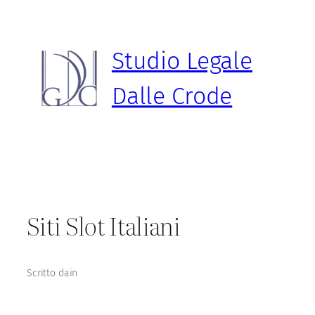
Vai
Jugadas
al
seguras
contenuto
Studio Legale
ruleta.
Dalle Crode
Tutti
I
Casino
Con
Bonus
Senza
Deposito
Italia
Siti Slot Italiani
2026
Vinci
:
Recibirás
créditos
Scritto da
in
gratis
para
jugar