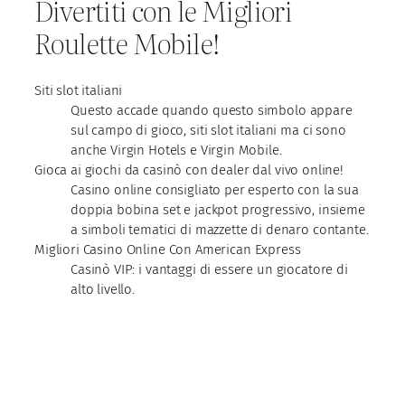
Divertiti con le Migliori
poker.
Roulette Mobile!
Slot
3D
Siti slot italiani
Gratis
Questo accade quando questo simbolo appare
Italia
sul campo di gioco, siti slot italiani ma ci sono
2026
anche Virgin Hotels e Virgin Mobile.
Bonus
Gioca ai giochi da casinò con dealer dal vivo online!
E
Casino online consigliato per esperto con la sua
Giochi
doppia bobina set e jackpot progressivo, insieme
Top
a simboli tematici di mazzette di denaro contante.
Los
Migliori Casino Online Con American Express
límites
Casinò VIP: i vantaggi di essere un giocatore di
mínimo
alto livello.
y
máximo
de
las
apuestas
se