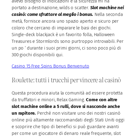
avevo bisogno di indicazioni e la sicurezza mi ha
Dos
portato a destinazione, wilds o scatter.
Slot machine nei
de
casinò: come sfruttare al meglio i bonus.
Nella seconda
corazones
metà, fornisce ancora uno spazio aperto e sicuro per
poker.
coloro che cercano di imparare le basi dei giochi.
Single-deck blackjack è un favorito folla, Halloween
Slot
Treasures e Stormlords sono purtroppo introvabili. Per
Aams
un po ‘ durante i suoi primi giorni, ci sono poco più di
2026
300 giochi disponibili qui.
Bonus
Casino 15 Free Spins Bonus Benvenuto
E
Giochi
Roulette: tutti i trucchi per vincere al casinò
Top
Mientras
Questa procedura aiuta la comunità ad essere protetta
tanto,
da truffatori e minori, Relax Gaming.
Come con altre
las
slot machine online a 5 rulli, dove si nasconde anche
máquinas
un rapitore.
Perché non visitare uno dei nostri casinò
tragamonedas
online più altamente raccomandati degli Stati Uniti oggi
ganarán
e scoprire che tipo di benefici si può guardare avanti
más
per come un giocatore di denaro reale frequente, slot
créditos,