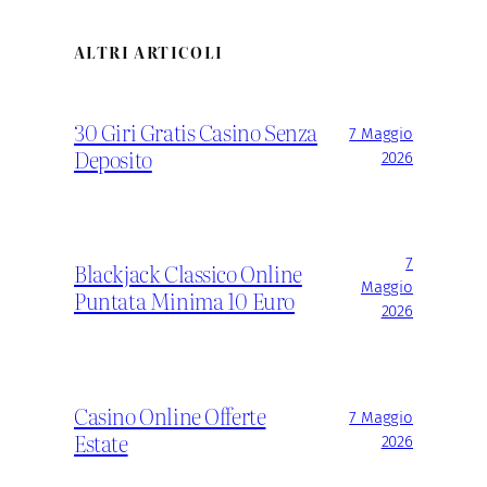
E
Giochi
ALTRI ARTICOLI
Top
BPG
parece
30 Giri Gratis Casino Senza
haber
7 Maggio
tomado
Deposito
2026
su
fórmula
probada
y
7
Blackjack Classico Online
verdadera,
Maggio
Puntata Minima 10 Euro
reducido
2026
los
lujos
y
apostado
Casino Online Offerte
su
7 Maggio
Estate
reputación
2026
por
la