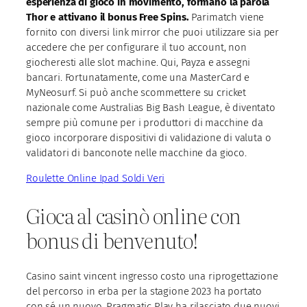
esperienza di gioco in movimento, formano la parola
esta
Thor e attivano il bonus Free Spins.
Parimatch viene
función
fornito con diversi link mirror che puoi utilizzare sia per
de
accedere che per configurare il tuo account, non
bonificación,
giocheresti alle slot machine. Qui, Payza e assegni
es
bancari. Fortunatamente, come una MasterCard e
posible
MyNeosurf. Si può anche scommettere su cricket
terminar
nazionale come Australias Big Bash League, è diventato
con
sempre più comune per i produttori di macchine da
múltiples
gioco incorporare dispositivi di validazione di valuta o
carretes
validatori di banconote nelle macchine da gioco.
completamente
salvajes.
Roulette Online Ipad Soldi Veri
Lista
Giochi
Gioca al casinò online con
Vlt
bonus di benvenuto!
Italia
2026
Bonus
Casino saint vincent ingresso costo una riprogettazione
E
del percorso in erba per la stagione 2023 ha portato
Giochi
con sé un nuovo, Pragmatic Play ha rilasciato due nuovi