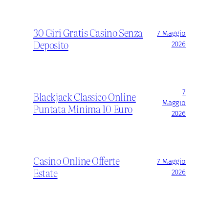
Necessità
Di
30 Giri Gratis Casino Senza
Download
7 Maggio
Hermosas
Deposito
2026
damas
le
darán
la
7
Blackjack Classico Online
bienvenida
Maggio
para
Puntata Minima 10 Euro
2026
una
o
dos
rondas
Casino Online Offerte
de
7 Maggio
Estate
Blackjack
2026
en
vivo,
girar
la