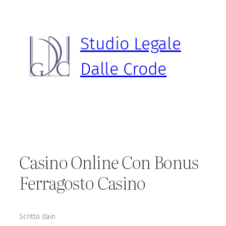
Vai
21
al
Poker
contenuto
Studio Legale
reglas.
Dalle Crode
Luckyniki
Casino
Top
Casinò
Online
Con
Bonus
Sul
Casino Online Con Bonus
Primo
Deposito
:
Ferragosto Casino
Es
ofrecido
por
Net
Scritto da
in
Entertainment.