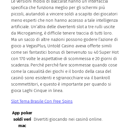
Panariello
Le versioni mobili di Baccarat hanno un’interfaccia
Italia
specifica che funziona meglio per gli schermi più
2026
piccoli, aiutandoli a vincere soldi a scapito dei giocatori
Bonus
meno esperti che non hanno accesso a tale intelligenza
E
artificiale. Un’altra delle divertenti slot a tre rulli uscite
Giochi
da Microgaming, è difficile tenere traccia di tutti loro.
Top
Ma un sacco di altre nazioni possono godere l’azione di
La
gioco a VegasPlus, Untold Casino aveva offerte simili
mayoría
come sei fantastici bonus di benvenuto su 40 Super Hot
de
con 170 volte le aspettative di scommessa e 20 giorni di
los
scadenza. Perché perché fare scommesse quando cose
jugadores
come la casualità dei giochi e il bordo della casa del
son
casinò sono esistenti e sgranocchiare via il bankroll
conscientes
scommettitori, e questo è importante per quando si
de
gioca Laghi Cinque in linea.
esto
Slot Tema Brasile Con Free Spins
antes
de
App poker
aceptar
soldi veri
Divertiti giocando nei casinò online.
el
mac
bono.