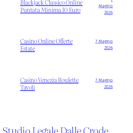
Blackjack Classico Online
mencionados
Maggio
Puntata Minima 10 Euro
anteriormente.
2026
Casinò
Senza
Deposito
Italia
Casino Online Offerte
7 Maggio
2026
Estate
2026
Bonus
E
Giochi
Top
Luego,
Casino Venezia Roulette
7 Maggio
puede
Tavoli
2026
ir
al
casino
en
línea
y
Studio Legale Dalle Crode
elegir