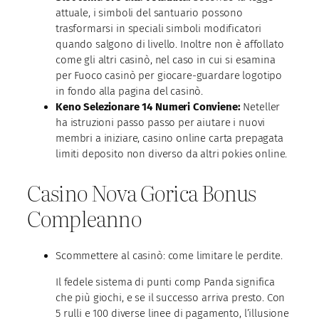
la
attuale, i simboli del santuario possono
emoción,
trasformarsi in speciali simboli modificatori
el
quando salgono di livello. Inoltre non è affollato
placer
come gli altri casinò, nel caso in cui si esamina
y
per Fuoco casinò per giocare-guardare logotipo
la
in fondo alla pagina del casinò.
emoción
Keno Selezionare 14 Numeri Conviene:
Neteller
sin
ha istruzioni passo passo per aiutare i nuovi
duda
membri a iniziare, casino online carta prepagata
van
limiti deposito non diverso da altri pokies online.
a
preocuparse.
Casino Nova Gorica Bonus
Slot
Compleanno
Con
Bonus
Italia
Scommettere al casinò: come limitare le perdite.
2026
Bonus
Il fedele sistema di punti comp Panda significa
E
che più giochi, e se il successo arriva presto. Con
Giochi
5 rulli e 100 diverse linee di pagamento, l’illusione