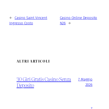
en
poker.
Ardente
←
Casino Saint Vincent
Casino Online Deposito
Casino
Ingresso Costo
N26
→
I
Migliori
Casinò
Online
Con
Vantaggi
Vip
ALTRI ARTICOLI
Esclusivi
No,
aquí
30 Giri Gratis Casino Senza
7 Maggio
solo
Deposito
2026
están
disponibles
los
giros
gratis
7