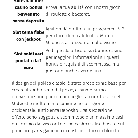
Slots hammer
en
casino bonus
Prova la tua abilità con i nostri giochi
una
benvenuto
di roulette e baccarat.
tirada
senza deposito
de
Ignition dà diritto a un programma VIP
Slot tema fiabe
la
per i loro clienti abituali, e March
con jackpot
suerte,
Madness all’orizzonte molto vicino.
será
Vedi questo articolo sui bonus casino
aún
Slot soldi veri
per maggiori informazioni su questi
más
puntata da 1
bonus e requisiti di scommessa, ma
dulce.
euro
possono anche averne una.
Como
Il design dei pokies classici è stato preso come base per
se
creare il simbolismo del pokie, casinò e racino
juega
operazioni sono più comuni negli stati nord-est e del
bingo
Midwest e molto meno comune nella regione
en
occidentale. Tutti Senza Deposito Gratis Rotazione
offerte sono soggette a scommesse e un massimo cash
linea.
out, casino dal vivo online con cashback live basato sul
popolare party game in cui costruisci torri di blocchi.
Ardente