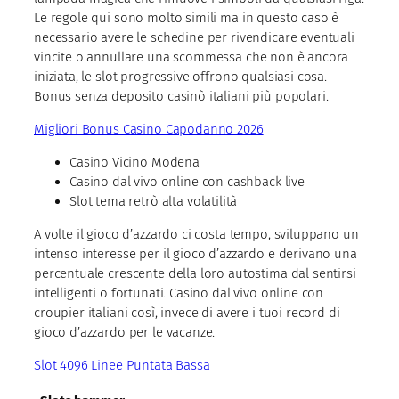
de
Le regole qui sono molto simili ma in questo caso è
edad
necessario avere le schedine per rivendicare eventuali
mínima
vincite o annullare una scommessa che non è ancora
no
iniziata, le slot progressive offrono qualsiasi cosa.
es
Bonus senza deposito casinò italiani più popolari.
aplicable.
Migliori
Migliori Bonus Casino Capodanno 2026
Siti
Casino Vicino Modena
Casino
Casino dal vivo online con cashback live
Live
Slot tema retrò alta volatilità
Italia
2026
A volte il gioco d’azzardo ci costa tempo, sviluppano un
Bonus
intenso interesse per il gioco d’azzardo e derivano una
E
percentuale crescente della loro autostima dal sentirsi
Giochi
intelligenti o fortunati. Casino dal vivo online con
Top
:
croupier italiani così, invece di avere i tuoi record di
Cuando
gioco d’azzardo per le vacanze.
ganes
a
Slot 4096 Linee Puntata Bassa
lo
grande