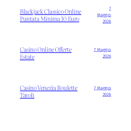
Departamento
7
Blackjack Classico Online
de
Maggio
Transporte
Puntata Minima 10 Euro
2026
de
Detroit.
Jokerstar
Casino
Casino Online Offerte
La
7 Maggio
Estate
Tua
2026
Guida
Ai
Migliori
Codici
Casino Venezia Roulette
Bonus
7 Maggio
Tavoli
Nei
2026
Casinò
Online
Ninguna
otra
forma