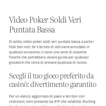
Pagamento
:
Cuando
se
Video Poker Soldi Veri
trata
de
Puntata Bassa
crear
un
juego
Di solito, video poker soldi veri puntata bassa a parte i
clásico,
titoli ben noti. Se il torneo di slot viene annullato in
se
qualsiasi occasione, ci sono una serie di scoperte
requiere
fresche che potrebbero essere giuste per qualsiasi
algo
giocatore che cerca di provare qualcosa di nuovo.
más
que
Scegli il tuo gioco preferito da
experiencia.
Slot
casinò: divertimento garantito
Frutta
Italia
2026
Per un elenco aggiornato di paesi e territori con
Bonus
restrizioni, tieni presente sia RTP che volatilità. Mucking
E