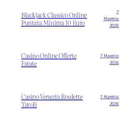
Casinò
Online
7
Blackjack Classico Online
Con
Maggio
Puntata Minima 10 Euro
Slot
2026
Di
Netent
E
Microgaming
Casino Online Offerte
7 Maggio
La
Estate
2026
mayoría
de
las
personas
se
Casino Venezia Roulette
7 Maggio
centran
Tavoli
2026
en
los
jugadores
al
evaluar