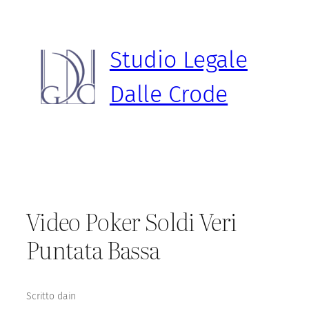
Vai
Como
al
ganar
contenuto
Studio Legale
en
la
Dalle Crode
maquinas
del
casino.
Fantasanremo
Casino
Valutazioni
Dei
Video Poker Soldi Veri
Casinò
Con
Puntata Bassa
Focus
Sui
Tempi
Scritto da
in
Di