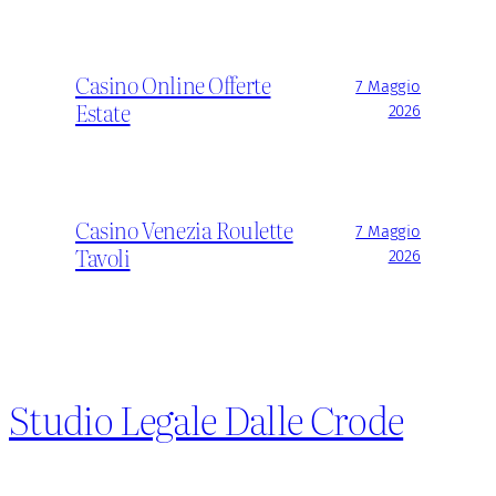
Top
Alternativamente,
únase
al
Casino Online Offerte
7 Maggio
lugar
Estate
2026
ahora
presionando
el
botón
Ir
Casino Venezia Roulette
7 Maggio
al
Tavoli
2026
Casino.
Pero
no
hay
preocupaciones
con
Studio Legale Dalle Crode
Mandalay
Chips
de
4