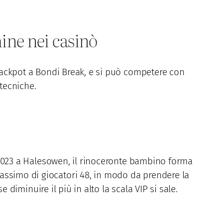
ine nei casinò
 jackpot a Bondi Break, e si può competere con
 tecniche.
l 2023 a Halesowen, il rinoceronte bambino forma
assimo di giocatori 48, in modo da prendere la
 diminuire il più in alto la scala VIP si sale.