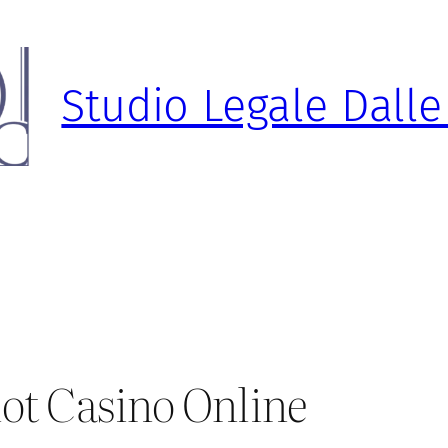
Studio Legale Dalle
lot Casino Online