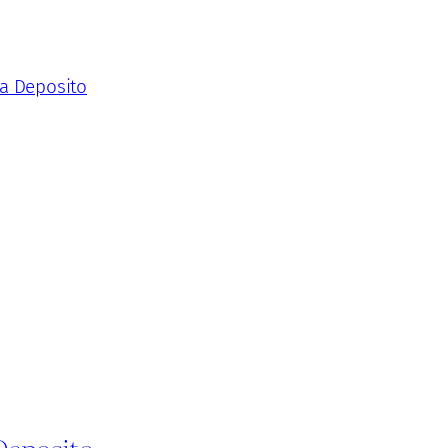
a Deposito