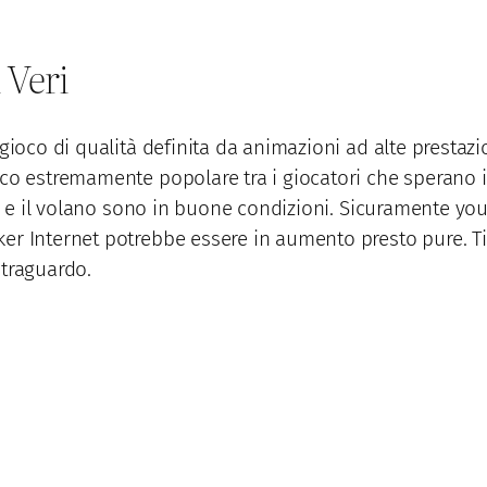
 Veri
ioco di qualità definita da animazioni ad alte prestazio
co estremamente popolare tra i giocatori che sperano i
na e il volano sono in buone condizioni. Sicuramente you
r Internet potrebbe essere in aumento presto pure. Ti s
 traguardo.