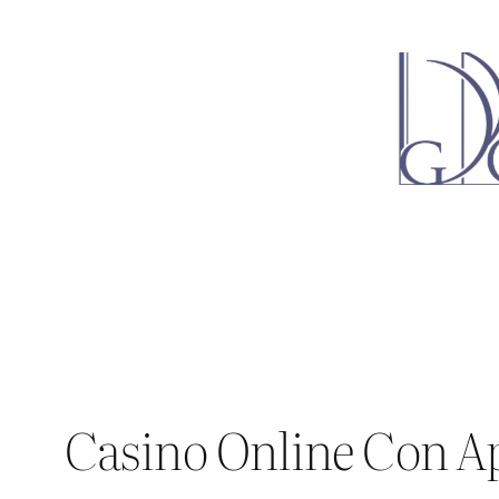
Vai
Equity
al
contenuto
manos
poker.
Pachinko
Gioco
Italia
2026
Bonus
E
Giochi
Top
:
Casino Online Con A
Simplemente
use