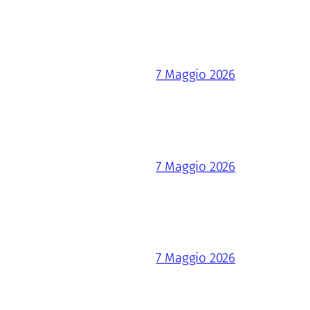
7 Maggio 2026
7 Maggio 2026
7 Maggio 2026