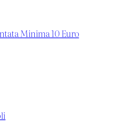
untata Minima 10 Euro
li