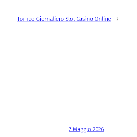
Torneo Giornaliero Slot Casino Online
→
7 Maggio 2026