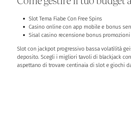
la
colección
Slot Tema Fiabe Con Free Spins
del
Casino online con app mobile e bonus sen
casino
Sisal casino recensione bonus promozioni
Bob
Casino
Slot con jackpot progressivo bassa volatilità ge
es
deposito. Scegli i migliori tavoli di blackjack con
una
aspettano di trovare centinaia di slot e giochi d
copia
con
licencia
que
cumple
con
todos
los