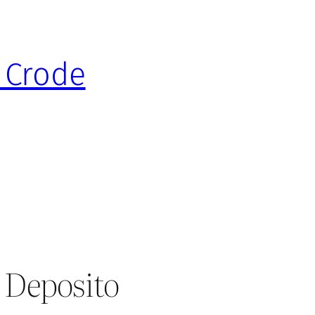
 Crode
 Deposito