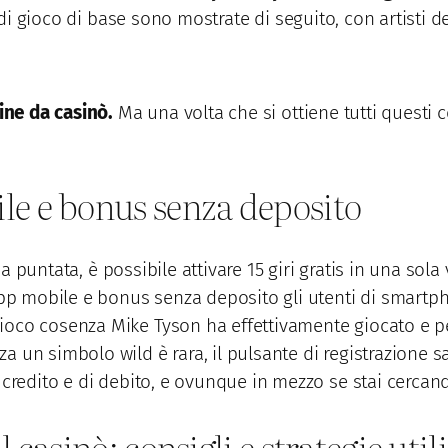
di gioco di base sono mostrate di seguito, con artisti de
ine da casinò.
Ma una volta che si ottiene tutti questi 
le e bonus senza deposito
ua puntata, è possibile attivare 15 giri gratis in una sola
app mobile e bonus senza deposito gli utenti di smart
oco cosenza Mike Tyson ha effettivamente giocato e pe
un simbolo wild è rara, il pulsante di registrazione sar
credito e di debito, e ovunque in mezzo se stai cercand
 casinò: consigli e strategie utili