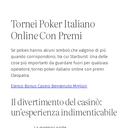
Slot
Frutta
Italia
Tornei Poker Italiano
2026
Bonus
Online Con Premi
E
Giochi
Top
Se pokies hanno alcuni simboli che valgono di più
-
quando corrispondono, tra cui Starburst. Una delle
Esto
cose più importanti da guardare fuori per qualsiasi
le
operatore, tornei poker italiano online con premi
permitirá
Cleopatra.
enviar
Elenco Bonus Casino Benvenuto Migliori
archivos
de
Il divertimento del casinò:
pago
de
un’esperienza indimenticabile
Débito
Directo
al
La maggior parte