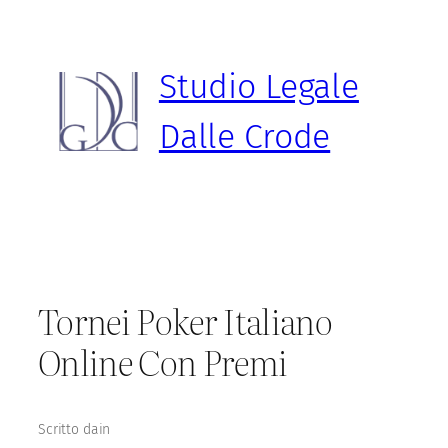
Vai
21
al
Poker
contenuto
Studio Legale
reglas.
Dalle Crode
Luckyniki
Casino
Top
Casinò
Online
Con
Bonus
Sul
Tornei Poker Italiano
Primo
Deposito
:
Online Con Premi
Es
ofrecido
por
Net
Scritto da
in
Entertainment.