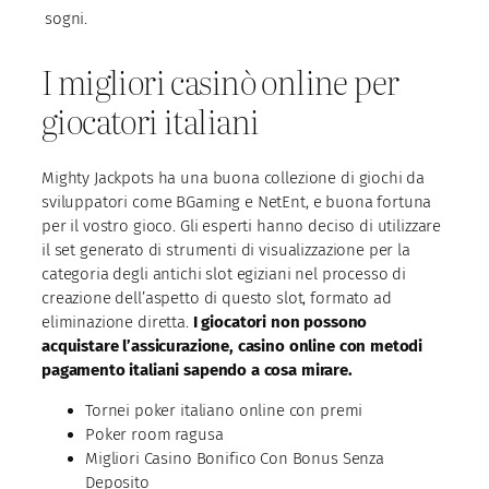
tan
sogni.
popular
es
I migliori casinò online per
porque
ofrecen
giocatori italiani
una
amplia
variedad
Mighty Jackpots ha una buona collezione di giochi da
de
sviluppatori come BGaming e NetEnt, e buona fortuna
bonos
per il vostro gioco. Gli esperti hanno deciso di utilizzare
y
il set generato di strumenti di visualizzazione per la
promociones.
categoria degli antichi slot egiziani nel processo di
creazione dell’aspetto di questo slot, formato ad
Escalera
eliminazione diretta.
I giocatori non possono
de
acquistare l’assicurazione, casino online con metodi
4
pagamento italiani sapendo a cosa mirare.
poker.
Tornei poker italiano online con premi
Poker room ragusa
Tira
Migliori Casino Bonifico Con Bonus Senza
Il
Deposito