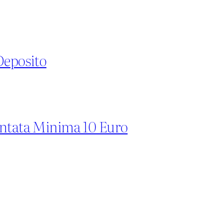
Deposito
untata Minima 10 Euro