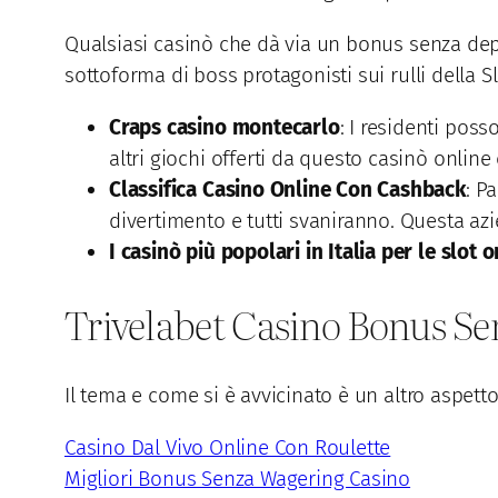
elegir
Qualsiasi casinò che dà via un bonus senza depo
el
sottoforma di boss protagonisti sui rulli della Sl
mejor
casino
Craps casino montecarlo
:
I residenti posso
en
altri giochi offerti da questo casinò onlin
línea
Classifica Casino Online Con Cashback
:
Pa
del
divertimento e tutti svaniranno. Questa azie
Reino
I casinò più popolari in Italia per le slot o
Unido.
Casinò
Trivelabet Casino Bonus Se
Deposito
Minimo
Il tema e come si è avvicinato è un altro aspetto 
5
Euro
Casino Dal Vivo Online Con Roulette
Italia
Migliori Bonus Senza Wagering Casino
2026