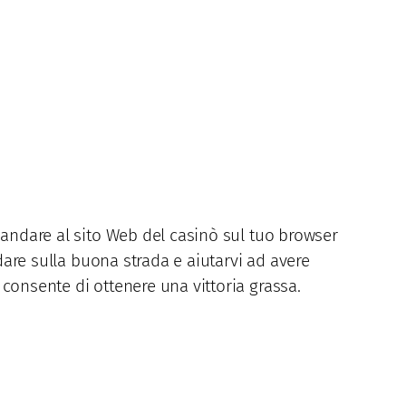
 andare al sito Web del casinò sul tuo browser
dare sulla buona strada e aiutarvi ad avere
consente di ottenere una vittoria grassa.