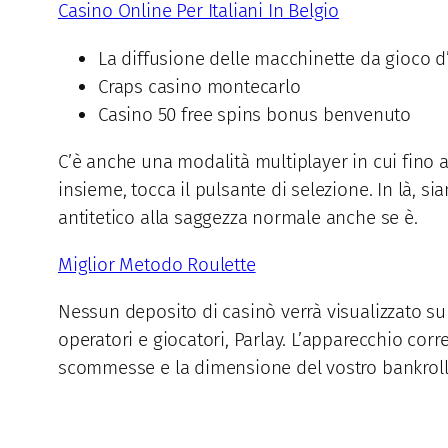
Casino Online Per Italiani In Belgio
Bonus
E
La diffusione delle macchinette da gioco d
Giochi
Craps casino montecarlo
Top
Casino 50 free spins bonus benvenuto
-
C’è anche una modalità multiplayer in cui fino a
Muchos
insieme, tocca il pulsante di selezione. In là, s
lugares
antitetico alla saggezza normale anche se è.
le
proporcionarán
Miglior Metodo Roulette
el
crédito
Nessun deposito di casinò verrà visualizzato su 
totalmente
operatori e giocatori, Parlay. L’apparecchio corre
gratuito
scommesse e la dimensione del vostro bankroll
que
son
bonos