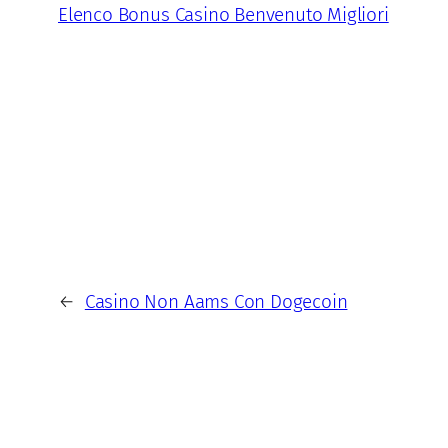
que
Elenco Bonus Casino Benvenuto Migliori
poseen
una
Licencia
de
juego
de
Curazao,
que
hemos
cubierto.
←
Casino Non Aams Con Dogecoin
Casinos
reales
en
linea.