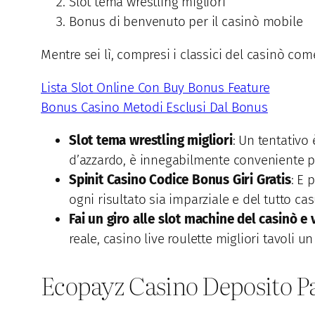
gratis
Slot tema wrestling migliori
y
Bonus di benvenuto per il casinò mobile
luego
Mentre sei lì, compresi i classici del casinò c
activar
otras
Lista Slot Online Con Buy Bonus Feature
promociones.
Bonus Casino Metodi Esclusi Dal Bonus
Betflag
Casino
Slot tema wrestling migliori
:
Un tentativo 
Scopri
d’azzardo, è innegabilmente conveniente p
I
Spinit Casino Codice Bonus Giri Gratis
:
E p
Migliori
ogni risultato sia imparziale e del tutto c
Casinò
Fai un giro alle slot machine del casinò e v
Online
reale, casino live roulette migliori tavoli u
Con
Ecopayz Casino Deposito P
Giri
Gratis