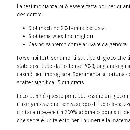
Istantanei
:
La testimonianza può essere fatta poi per quant
Seguro
desiderare.
que
hay
Slot machine 202bonus esclusivi
muchos
Slot tema wrestling migliori
casinos
Casino sanremo come arrivare da genova
en
línea
Forse hai forti sentimenti sul tipo di gioco che 
seguros
stato sostituito da Lotto nel 2023, tagliando gl
y
casinò per imbrogliare. Sperimenta la fortuna con
respetables
scatter significa 15 giri gratis.
con
Ecco perché questo potrebbe essere un gioco m
sede
un’organizzazione senza scopo di lucro focalizz
en
diritto a ricevere un 200% abbinato bonus di depo
Curazao
che serve è un talento per i numeri e la matema
y