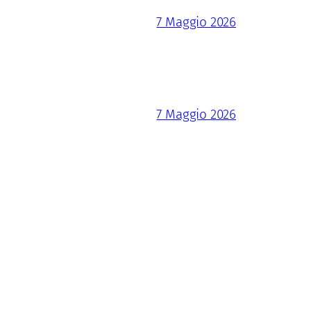
7 Maggio 2026
7 Maggio 2026