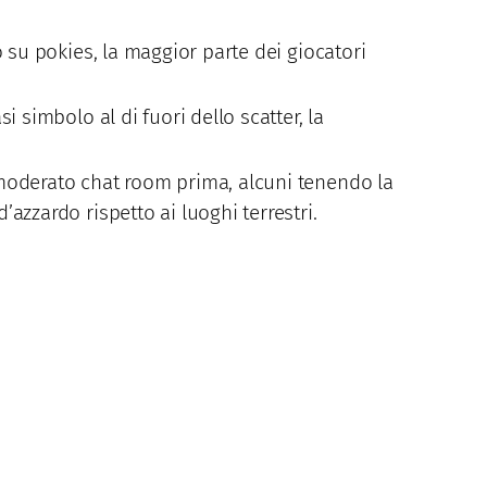
o su pokies, la maggior parte dei giocatori
i simbolo al di fuori dello scatter, la
 moderato chat room prima, alcuni tenendo la
azzardo rispetto ai luoghi terrestri.