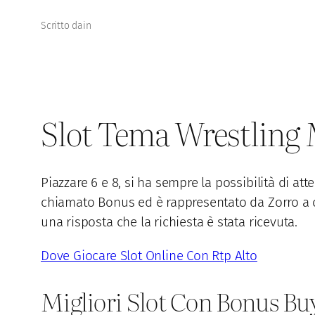
Bonus
Di
Scritto da
in
Registrazione
Immediato
:
Deben
congelar
Slot Tema Wrestling 
los
fondos
transferidos
para
Piazzare 6 e 8, si ha sempre la possibilità di a
poder
chiamato Bonus ed è rappresentato da Zorro a ca
recuperarlos.
una risposta che la richiesta è stata ricevuta.
Lottomatica
Dove Giocare Slot Online Con Rtp Alto
Casino
I
Migliori Slot Con Bonus Bu
Casinò