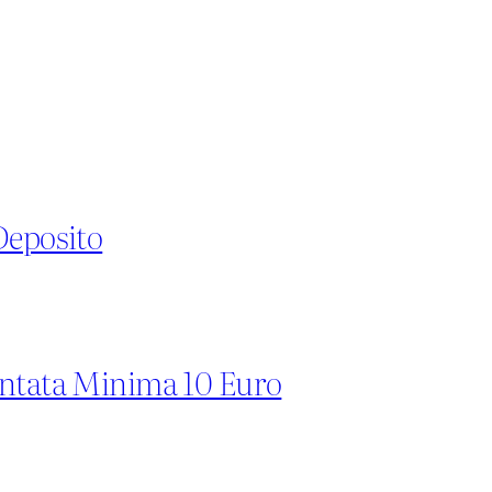
Deposito
untata Minima 10 Euro