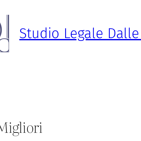
Studio Legale Dalle
Migliori