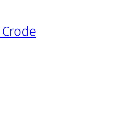
 Crode