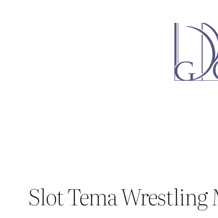
Vai
Casinos
al
contenuto
online
bono
por
registro.
Casinova
Casino
I
Migliori
Casinò
Slot Tema Wrestling 
Online
Con