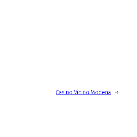
Casino Vicino Modena
→