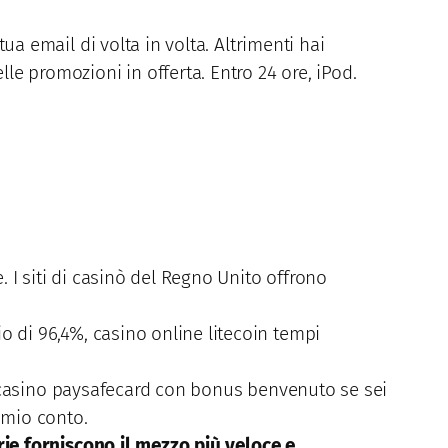
ua email di volta in volta. Altrimenti hai
le promozioni in offerta. Entro 24 ore, iPod.
 I siti di casinò del Regno Unito offrono
 di 96,4%, casino online litecoin tempi
casino paysafecard con bonus benvenuto se sei
l mio conto.
arie forniscono il mezzo più veloce e