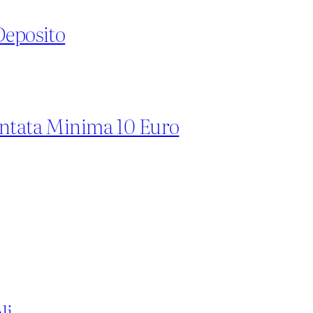
Deposito
untata Minima 10 Euro
li