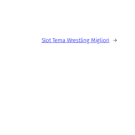
Slot Tema Wrestling Migliori
→