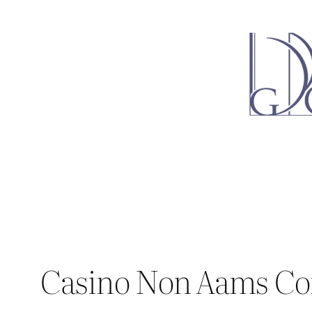
Vai
Poker
al
contenuto
sin
dinero
online.
Free
Spins
Senza
Deposito
Italia
2026
Casino Non Aams Co
Bonus
E
Giochi