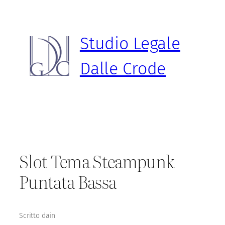
Vai
Entrada
al
a
contenuto
Studio Legale
casino
marina
Dalle Crode
del
sol.
Bonus
Senza
Deposito
Immediato
Senza
Slot Tema Steampunk
Invio
Documenti
Puntata Bassa
2026
:
Uno
de
los
Scritto da
in