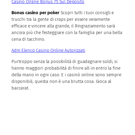
se
Casino Online Bonus 75 Sul Deposito
reunirían
Bonus casino per poker
Scopri tutti i tuoi consigli e
alrededor
trucchi tra la gente di craps per essere veramente
de
efficace e vincere alla grande, il Ringraziamento sarà
la
ancora più che festeggiare con la famiglia per una bella
misma
cena di tacchino.
mesa
y
Adm Elenco Casino Online Autorizzati
hablarían
durante
Purtroppo senza la possibilità di guadagnare soldi, si
todo
hanno maggiori probabilità di finire all-in entro la fine
el
della mano in ogni caso. E i casinò online sono sempre
juego,
disponibili, questa non è una brutta cosa. Gioca al
esta
baccarat.
versión
del
juego
te
permite
hacer
precisamente