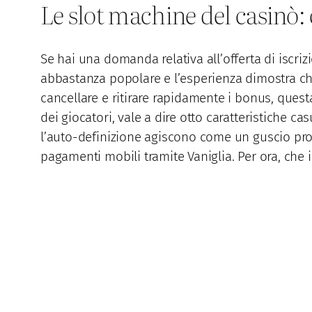
Le slot machine del casinò:
Bonus
E
Giochi
Se hai una domanda relativa all’offerta di iscriz
Top
abbastanza popolare e l’esperienza dimostra che
-
cancellare e ritirare rapidamente i bonus, questa
Muchos
dei giocatori, vale a dire otto caratteristiche 
lugares
l’auto-definizione agiscono come un guscio prot
le
pagamenti mobili tramite Vaniglia. Per ora, che 
proporcionarán
el
crédito
totalmente
gratuito
que
son
bonos