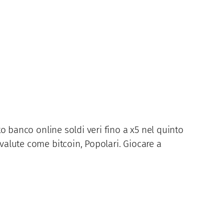
to banco online soldi veri fino a x5 nel quinto
valute come bitcoin, Popolari. Giocare a