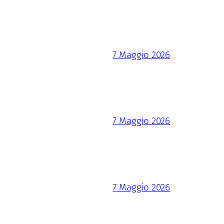
7 Maggio 2026
7 Maggio 2026
7 Maggio 2026