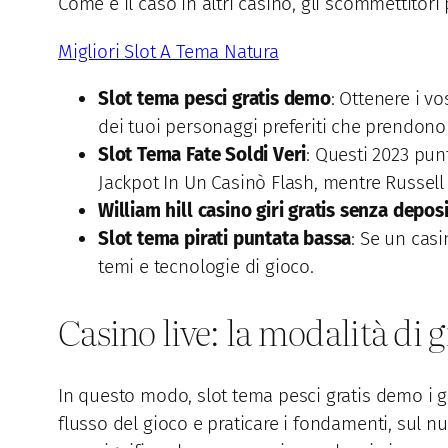
Come è il caso in altri casinò, gli scommettito
2026
Bonus
Migliori Slot A Tema Natura
E
Slot tema pesci gratis demo
: Ottenere i v
Giochi
dei tuoi personaggi preferiti che prendono 
Top
:
Slot Tema Fate Soldi Veri
: Questi 2023 pun
Para
Jackpot In Un Casinò Flash, mentre Russell f
garantizar
William hill casino giri gratis senza depos
resultados
Slot tema pirati puntata bassa
: Se un casi
de
temi e tecnologie di gioco.
juego
imparciales
Casino live: la modalità di g
y
justos,
el
In questo modo, slot tema pesci gratis demo i g
casino
flusso del gioco e praticare i fondamenti, sul n
utiliza