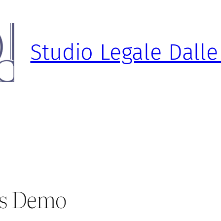
Studio Legale Dalle
is Demo