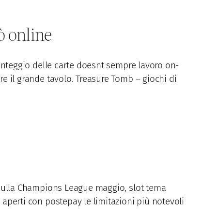
ò online
conteggio delle carte doesnt sempre lavoro on-
re il grande tavolo. Treasure Tomb – giochi di
.
i sulla Champions League maggio, slot tema
 aperti con postepay le limitazioni più notevoli