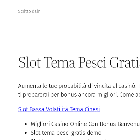
Pay
:
Scritto da
in
Para
aprovechar
los
servicios
de
Slot Tema Pesci Grat
WebMoney,
debe
registrarse
Aumenta le tue probabilità di vincita al casinò.
y
ti preparerai per bonus ancora migliori.
Come ac
crear
una
Slot Bassa Volatilità Tema Cinesi
cuenta.
Slot
Migliori Casino Online Con Bonus Benvenu
Machine
Slot tema pesci gratis demo
Senza