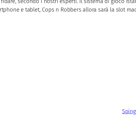
idare, secondo i nostri esperti. Il sistema di gioco is
hone e tablet, Cops n Robbers allora sarà la slot mac
Sping