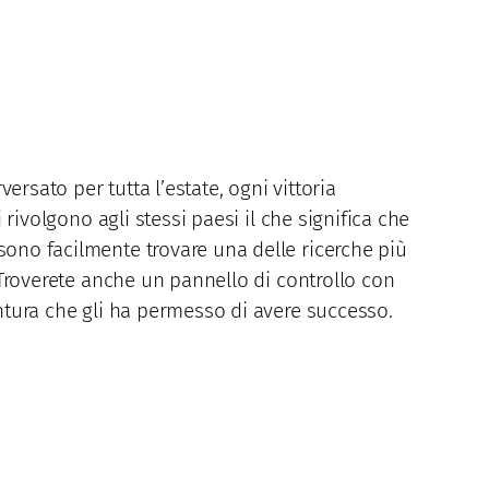
rsato per tutta l’estate, ogni vittoria
rivolgono agli stessi paesi il che significa che
sono facilmente trovare una delle ricerche più
 Troverete anche un pannello di controllo con
intura che gli ha permesso di avere successo.