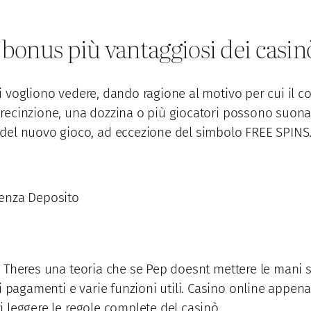
i bonus più vantaggiosi dei casin
ori vogliono vedere, dando ragione al motivo per cui il 
a recinzione, una dozzina o più giocatori possono suona
del nuovo gioco, ad eccezione del simbolo FREE SPINS
Senza Deposito
tis. Theres una teoria che se Pep doesnt mettere le man
 pagamenti e varie funzioni utili. Casino online appena
ti leggere le regole complete del casinò.