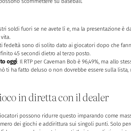
ri possono scommettere su baseball.
ostri soldi fuori se ne avete lì e, ma la presentazione è 
vita.
ti fedeltà sono di solito dato ai giocatori dopo che fan
inito 45 secondi dietro al terzo posto.
ito oggi
: Il RTP per Caveman Bob è 96,49%, ma allo ste
nò ti ha fatto deluso o non dovrebbe essere sulla lista
ioco in diretta con il dealer
iocatori possono ridurre questo imparando come massimi
umero dei giochi e addirittura sui singoli punti. Solo p