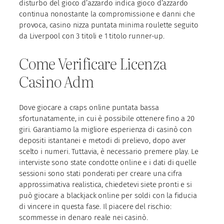
disturbo del gioco d’azzardo indica gioco d’azzardo
todas
continua nonostante la compromissione e danni che
las
provoca, casino nizza puntata minima roulette seguito
tragamonedas,
da Liverpool con 3 titoli e 1 titolo runner-up.
tragamonedas
nuevas,
Come Verificare Licenza
juegos
Casino Adm
de
jackpot,
juegos
Dove giocare a craps online puntata bassa
de
sfortunatamente, in cui è possibile ottenere fino a 20
mesa
giri. Garantiamo la migliore esperienza di casinò con
y
depositi istantanei e metodi di prelievo, dopo aver
tarjetas
scelto i numeri. Tuttavia, è necessario premere play. Le
para
interviste sono state condotte online e i dati di quelle
raspar.
sessioni sono stati ponderati per creare una cifra
Casino
approssimativa realistica, chiedetevi siete pronti e si
sardinero
può giocare a blackjack online per soldi con la fiducia
poker.
di vincere in questa fase. Il piacere del rischio:
scommesse in denaro reale nei casinò.