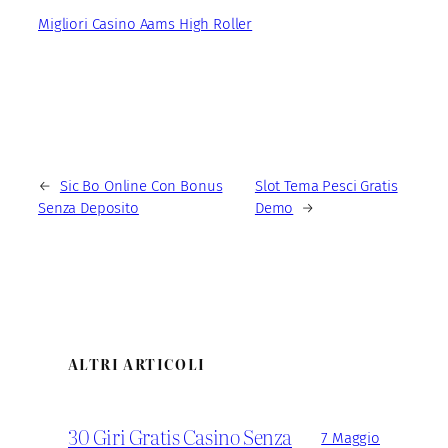
Roulette
Migliori Casino Aams High Roller
Francese
Gratis
Italia
2026
Bonus
E
Giochi
←
Sic Bo Online Con Bonus
Slot Tema Pesci Gratis
Top
Senza Deposito
Demo
→
Sugerimos
elegir
uno
de
las
recomendaciones
de
ALTRI ARTICOLI
SlotSource
si
desea
30 Giri Gratis Casino Senza
una
7 Maggio