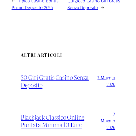
←
Tipico Casino Bonus
Quigioco Casino Giri Gratis
Migliori
Primo Deposito 2026
Senza Deposito
→
Casinò
Online
Con
Giochi
Di
Big
Time
ALTRI ARTICOLI
Gaming
No
todos,
pero
30 Giri Gratis Casino Senza
7 Maggio
la
Deposito
2026
mayoría
de
ellos.
Silverplay
7
Casino
Blackjack Classico Online
Maggio
Valutazioni
Puntata Minima 10 Euro
2026
Dei
Casinò