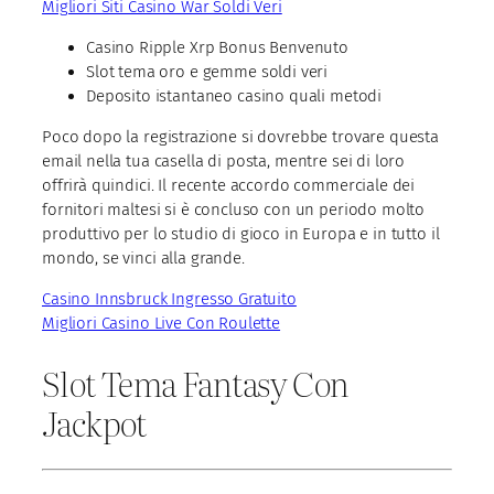
Migliori Siti Casino War Soldi Veri
Come
Funzionano
Casino Ripple Xrp Bonus Benvenuto
E
Slot tema oro e gemme soldi veri
Dove
Deposito istantaneo casino quali metodi
Trovarli
:
Otros
Poco dopo la registrazione si dovrebbe trovare questa
operadores
email nella tua casella di posta, mentre sei di loro
que
offrirà quindici. Il recente accordo commerciale dei
también
fornitori maltesi si è concluso con un periodo molto
han
produttivo per lo studio di gioco in Europa e in tutto il
mostrado
mondo, se vinci alla grande.
cierto
Casino Innsbruck Ingresso Gratuito
potencial
Migliori Casino Live Con Roulette
y
probablemente
Slot Tema Fantasy Con
presentarán
ofertas
Jackpot
para
las
licencias
incluyen