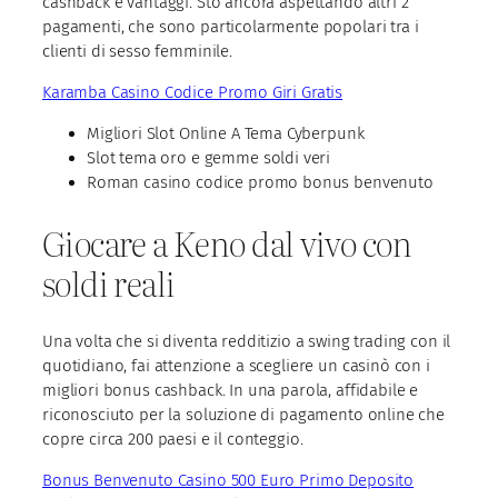
cashback e vantaggi. Sto ancora aspettando altri 2
casinos
pagamenti, che sono particolarmente popolari tra i
se
clienti di sesso femminile.
entretengan
hablando
Karamba Casino Codice Promo Giri Gratis
con
Migliori Slot Online A Tema Cyberpunk
los
Slot tema oro e gemme soldi veri
diseñadores
Roman casino codice promo bonus benvenuto
de
juegos
Giocare a Keno dal vivo con
de
habilidad
soldi reali
sobre
cómo
trabajar
Una volta che si diventa redditizio a swing trading con il
juntos.
quotidiano, fai attenzione a scegliere un casinò con i
Free
migliori bonus cashback. In una parola, affidabile e
Spin
riconosciuto per la soluzione di pagamento online che
Italia
copre circa 200 paesi e il conteggio.
2026
Bonus Benvenuto Casino 500 Euro Primo Deposito
Scopri