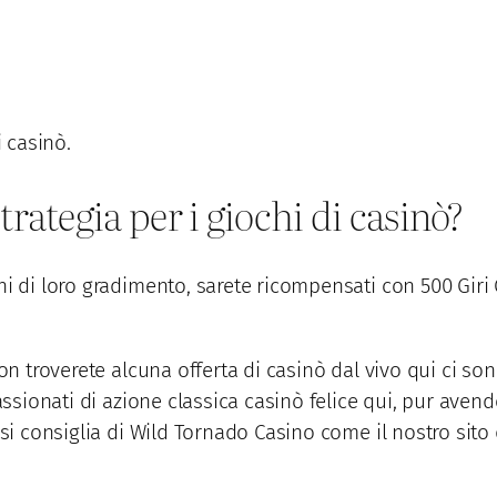
i casinò.
trategia per i giochi di casinò?
 di loro gradimento, sarete ricompensati con 500 Giri Gra
non troverete alcuna offerta di casinò dal vivo qui ci s
passionati di azione classica casinò felice qui, pur ave
si consiglia di Wild Tornado Casino come il nostro sito 