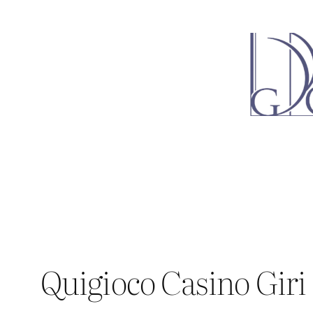
Vai
Lotería
al
contenuto
nacional
de
2026.
Vincite
Slot
Italia
2026
Bonus
E
Quigioco Casino Giri
Giochi
Top
:
Una