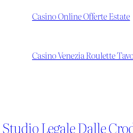
Gold
Casino Online Offerte Estate
se
extendió
rápidamente
por
Internet
Casino Venezia Roulette Tavo
gracias
a
sus
promociones
altamente
innovadoras
y
su
Studio Legale Dalle Cro
servicio
al