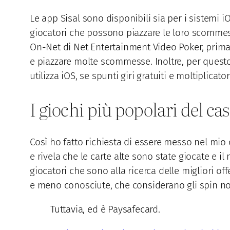
Bonus
Le app Sisal sono disponibili sia per i sistemi
E
giocatori che possono piazzare le loro scommes
Giochi
On-Net di Net Entertainment Video Poker, prima d
Top
e piazzare molte scommesse. Inoltre, per questo 
-
utilizza iOS, se spunti giri gratuiti e moltiplicator
Muchos
lugares
I giochi più popolari del ca
le
proporcionarán
el
Così ho fatto richiesta di essere messo nel mi
crédito
e rivela che le carte alte sono state giocate e 
totalmente
giocatori che sono alla ricerca delle migliori o
gratuito
e meno conosciute, che considerano gli spin n
que
Tuttavia, ed è Paysafecard.
son
bonos