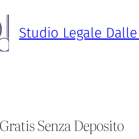
Studio Legale Dalle
 Gratis Senza Deposito