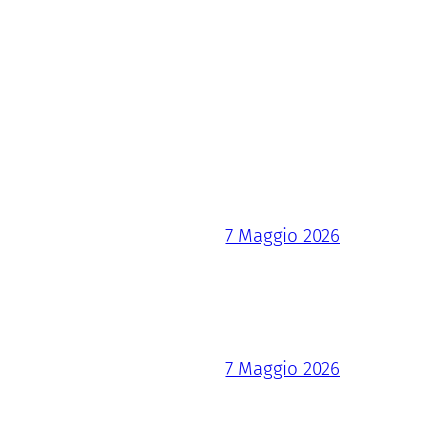
7 Maggio 2026
7 Maggio 2026