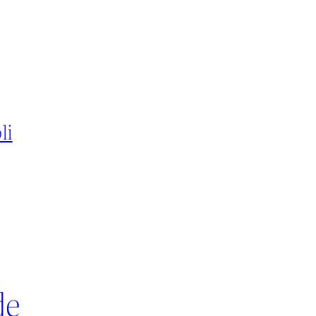
li
de