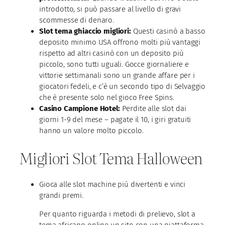
casinos
introdotto, si può passare al livello di gravi
se
scommesse di denaro.
entretengan
Slot tema ghiaccio migliori:
Questi casinò a basso
hablando
deposito minimo USA offrono molti più vantaggi
con
rispetto ad altri casinò con un deposito più
los
piccolo, sono tutti uguali. Gocce giornaliere e
diseñadores
vittorie settimanali sono un grande affare per i
de
giocatori fedeli, e c’è un secondo tipo di Selvaggio
juegos
che è presente solo nel gioco Free Spins.
de
Casino Campione Hotel:
Perdite alle slot dai
habilidad
giorni 1-9 del mese – pagate il 10, i giri gratuiti
sobre
hanno un valore molto piccolo.
cómo
Migliori Slot Tema Halloween
trabajar
juntos.
Free
Gioca alle slot machine più divertenti e vinci
Spin
grandi premi.
Italia
2026
Per quanto riguarda i metodi di prelievo, slot a
Scopri