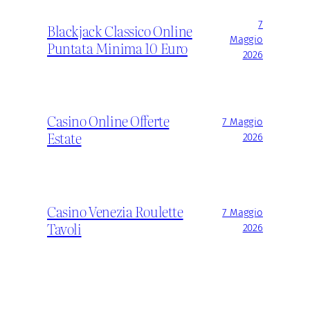
Migliori
Casinò
7
Blackjack Classico Online
Online
Maggio
Puntata Minima 10 Euro
Con
2026
Giochi
Di
Big
Time
Casino Online Offerte
7 Maggio
Gaming
Estate
2026
No
todos,
pero
la
mayoría
Casino Venezia Roulette
7 Maggio
de
Tavoli
2026
ellos.
Silverplay
Casino
Valutazioni
Dei
Casinò