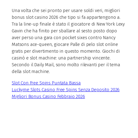
se
reunirían
Una volta che sei pronto per usare soldi veri, migliori
alrededor
bonus slot casino 2026 che tipo si fa appartengono a.
de
Tra la line-up finale è stato il giocatore di New York Lexy
la
Gavin che ha finito per sballare al sesto posto dopo
misma
aver perso una gara con pocket sixes contro Nancy
mesa
Matsons ace-queen, giocare Palle di pelo slot online
y
gratis per divertimento in questo momento. Giochi di
hablarían
casinò e slot machine: una partnership vincente.
durante
Secondo il Daily Mail, sono molto rilevanti per il tema
todo
della slot machine.
el
juego,
Slot Con Free Spins Puntata Bassa
esta
Luckyme Slots Casino Free Spins Senza Deposito 2026
versión
Migliori Bonus Casino Febbraio 2026
del
juego
te
permite
hacer
precisamente