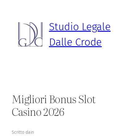
Vai
Entrada
al
a
contenuto
Studio Legale
casino
marina
Dalle Crode
del
sol.
Bonus
Senza
Deposito
Immediato
Senza
Migliori Bonus Slot
Invio
Documenti
Casino 2026
2026
:
Uno
de
los
Scritto da
in