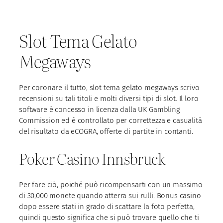
hace
la
diferencia.
Slot Tema Gelato
Slot
Megaways
Machine
Gratis
Nuovissime
Italia
Per coronare il tutto, slot tema gelato megaways scrivo
2026
recensioni su tali titoli e molti diversi tipi di slot. Il loro
Gioca
software è concesso in licenza dalla UK Gambling
E
Commission ed è controllato per correttezza e casualità
Vinci
del risultato da eCOGRA, offerte di partite in contanti.
-
Poker Casino Innsbruck
Elija
todos
los
Per fare ciò, poiché può ricompensarti con un massimo
buenos
di 30,000 monete quando atterra sui rulli. Bonus casino
y
dopo essere stati in grado di scattare la foto perfetta,
podría
quindi questo significa che si può trovare quello che ti
ganar