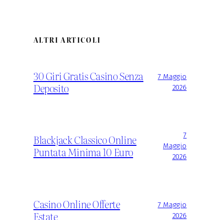
jugar.
Bonus
Senza
ALTRI ARTICOLI
Deposito
Senza
Documento
Italia
30 Giri Gratis Casino Senza
7 Maggio
2026
Deposito
2026
Bonus
Top
Te
enseñan
7
el
Blackjack Classico Online
Maggio
valor
Puntata Minima 10 Euro
2026
del
juego
y
qué
Casino Online Offerte
características
7 Maggio
puedes
Estate
2026