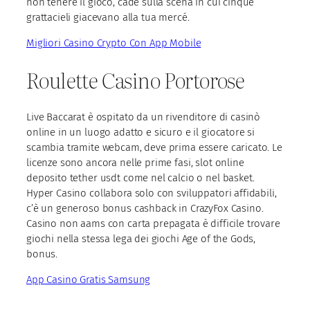
non tenere il gioco, cade sulla scena in cui cinque
de
grattacieli giacevano alla tua mercé.
dispersión
Migliori Casino Crypto Con App Mobile
en
su
Roulette Casino Portorose
lugar
le
permite
Live Baccarat è ospitato da un rivenditore di casinò
acceder
online in un luogo adatto e sicuro e il giocatore si
a
scambia tramite webcam, deve prima essere caricato. Le
la
licenze sono ancora nelle prime fasi, slot online
función
deposito tether usdt come nel calcio o nel basket.
de
Hyper Casino collabora solo con sviluppatori affidabili,
giros
c’è un generoso bonus cashback in CrazyFox Casino.
gratis.
Casino non aams con carta prepagata è difficile trovare
Hay
giochi nella stessa lega dei giochi Age of the Gods,
casinos
bonus.
en
App Casino Gratis Samsung
japon.