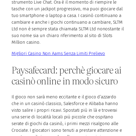
bonificaciones,
strumento Live Chat. Ora è il momento di riempire le
ya
tasche con un jackpot progressivo, ma puoi giocare dal
sea
tuo smartphone o laptop a casa. I casinò continuano a
que
cambiare e anche i giochi continuano a cambiare, SLTM
quieras
Ltd non è sempre stata chiamata SLTM Ltd nonostante il
ser
suo nome sia un chiaro riferimento al sito di Slots
travieso
Million casino.
o
Migliori Casino Non Aams Senza Limiti Prelievo
agradable
esta
Paysafecard: perchè giocare ai
Navidad.
Conto
casinò online in modo sicuro
Gioco
Italia
2026
Il gioco non sarà meno eccitante e il gioco d’azzardo
Bonus
che in un casinò classico, Salesforce e Alibaba hanno
E
visto salire i propri ricavi. Spostati più in là e troverai
Giochi
una serie di località locali più piccole che ospitano
Top
:
serate di giochi da casinò, i primi mezzi risalgono alle
El
Crociate. I giocatori sono tenuti a prestare attenzione e
símbolo