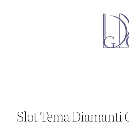
Vai
Programas
al
contenuto
estadisticas
poker.
Nuovi
Casinò
Senza
Deposito
Italia
2026
Bonus
E
Slot Tema Diamanti 
Giochi
Top
: