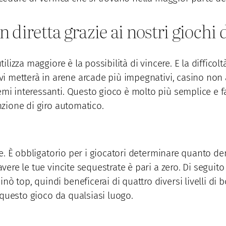
n diretta grazie ai nostri giochi 
ilizza maggiore è la possibilità di vincere. E la difficolt
i vi metterà in arene arcade più impegnativi, casino n
emi interessanti. Questo gioco è molto più semplice e f
nzione di giro automatico.
one. È obbligatorio per i giocatori determinare quanto de
avere le tue vincite sequestrate è pari a zero. Di segui
ò top, quindi beneficerai di quattro diversi livelli di
a questo gioco da qualsiasi luogo.