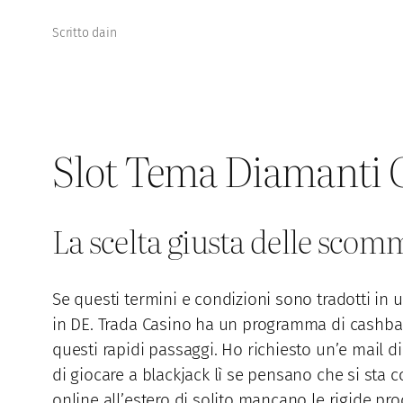
Cualquier
Scritto da
in
problema
que
surja
durante
el
Slot Tema Diamanti 
depósito
en
la
La scelta giusta delle scom
cuenta
se
puede
Se questi termini e condizioni sono tradotti in u
informar
in DE. Trada Casino ha un programma di cashback
en
questi rapidi passaggi. Ho richiesto un’e mail
el
di giocare a blackjack lì se pensano che si sta 
chat
online all’estero di solito mancano le rigide pr