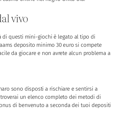
dal vivo
à di questi mini-giochi è legato al tipo di
on aams deposito minimo 30 euro si compete
acile da giocare e non avrete alcun problema a
naro sono disposti a rischiare e sentirsi a
to troverai un elenco completo dei metodi di
 bonus di benvenuto a seconda dei tuoi depositi