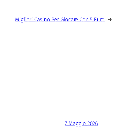
Migliori Casino Per Giocare Con 5 Euro
→
7 Maggio 2026