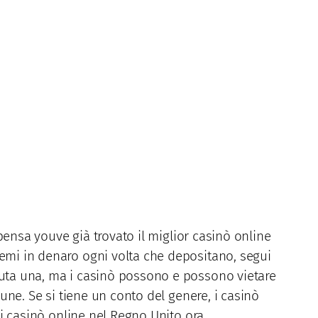
 pensa youve già trovato il miglior casinò online
remi in denaro ogni volta che depositano, segui
vuta una, ma i casinò possono e possono vietare
une. Se si tiene un conto del genere, i casinò
ei casinò online nel Regno Unito ora.