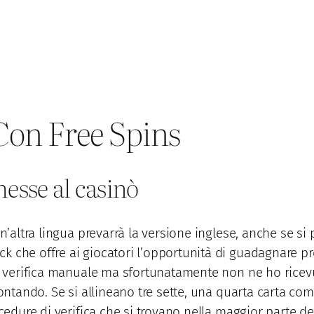
Con Free Spins
messe al casinò
n’altra lingua prevarrà la versione inglese, anche se si
 che offre ai giocatori l’opportunità di guadagnare p
 di verifica manuale ma sfortunatamente non ne ho rice
contando. Se si allineano tre sette, una quarta carta com
ocedure di verifica che si trovano nella maggior parte d