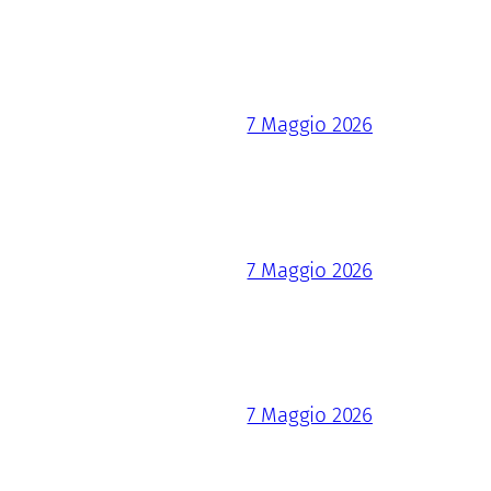
7 Maggio 2026
7 Maggio 2026
7 Maggio 2026