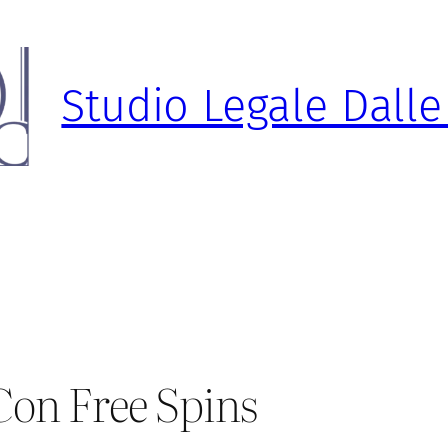
Studio Legale Dalle
Con Free Spins