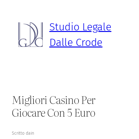
Vai
Reglas
al
de
contenuto
Studio Legale
poker
2
Dalle Crode
cartas.
Jackpot
Casinò
Italia
2026
Le
Slot
Migliori Casino Per
Con
I
Giocare Con 5 Euro
Montepremi
Più
Alti
:
Hay
Scritto da
in