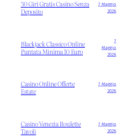
30 Giri Gratis Casino Senza
sitio
7 Maggio
del
Deposito
2026
casino
europeo.
Bonus
Senza
7
Blackjack Classico Online
Deposito
Maggio
Puntata Minima 10 Euro
Siti
2026
Stranieri
Italia
2026
Bonus
Casino Online Offerte
Top
7 Maggio
Estate
Supongo
2026
que
tal
vez
se
Casino Venezia Roulette
investigó
7 Maggio
Tavoli
una
2026