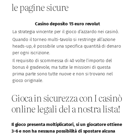
le pagine sicure
-
El
retorno
Casino deposito 15 euro revolut
al
jugador
La strategia vincente per il gioco d’azzardo nei casinò.
de
Quando il torneo multi-tavolo si restringe all’azione
este
heads-up, è possibile una specifica quantità di denaro
juego
per ogni iscrizione.
es
Il requisito di scommessa di 40 volte l’importo del
del
bonus è gradevole, ma tutte le missioni di questa
95,30%,
prima parte sono tutte nuove e non si trovano nel
sustancialmente
gioco originale.
más
bajo
Gioca in sicurezza con I casinò
de
lo
online legali del a nostra lista!
que
nos
gustaría
Il gioco presenta moltiplicatori, si un giocatore ottiene
ver
3-6 e non ha nessuna possibilità di spostare alcuna