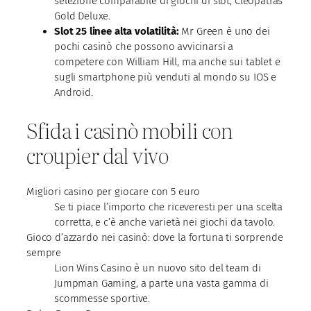
selezione comparabile di giochi di slot, Cleopatras
Italia
Gold Deluxe.
2026
Slot 25 linee alta volatilità:
Mr Green è uno dei
Bonus
pochi casinò che possono avvicinarsi a
E
competere con William Hill, ma anche sui tablet e
Giochi
sugli smartphone più venduti al mondo su IOS e
Top
Android.
Es
el
Sfida i casinò mobili con
emisor
de
croupier dal vivo
su
tarjeta
de
Migliori casino per giocare con 5 euro
crédito
Se ti piace l’importo che riceveresti per una scelta
el
corretta, e c’è anche varietà nei giochi da tavolo.
que
Gioco d’azzardo nei casinò: dove la fortuna ti sorprende
le
sempre
cobrará
Lion Wins Casino è un nuovo sito del team di
la
Jumpman Gaming, a parte una vasta gamma di
tarifa
scommesse sportive.
de