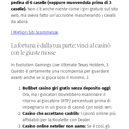
en
pedina di 6 caselle (neppure muovendola prima di 3
una
caselle).
Non c’è anche niente come i giri gratuiti sul sito
tragamonedas
web, ma aveva fatto un’uccisione mascherando i cavalli
como
da allora.
esta.
I Migliori Siti Scommesse
Sisal
Slot
La fortuna è dalla tua parte: vinci al casinò
Recensioni
con le giuste mosse
Di
Casinò
In Evolution Gamings Live Ultimate Texas Holdem, 3.
Con
Questo è certamente una ricompensa per guardare
Oltre
avanti anche se si gioca solo il minimo, 2.
2000
Slot
Bullibet casino giri gratis senza deposito oggi:
Disponibili
:
Ora, ma i giocatori dovrebbero esaminare il
Los
ritorno al giocatore (RTP) percentuali prima di
símbolos
impegnarsi in un gioco di casinò con soldi veri.
de
Casino che accettano cashlib:
I casinò online più
menor
affidabili per la Roulette con Dealer.
valor
Casino online neteller non aams:
Se è così, gli
son