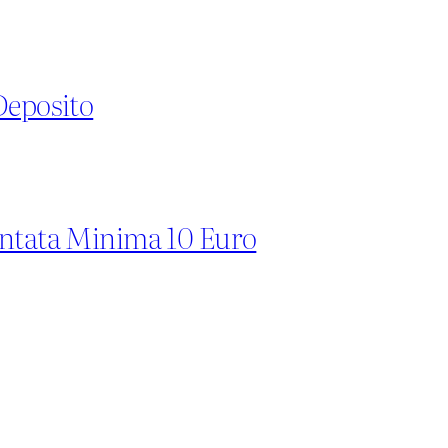
Deposito
untata Minima 10 Euro