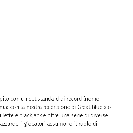
mpito con un set standard di record (nome
inua con la nostra recensione di Great Blue slot
oulette e blackjack e offre una serie di diverse
’azzardo, i giocatori assumono il ruolo di