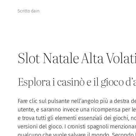
Gioca
E
Scritto da
in
Vinci
:
Play
n
GO
Slot Natale Alta Volat
lo
hizo
de
Esplora i casinò e il gioco d
nuevo
en
Wild
Fare clic sul pulsante nell’angolo più a destra
Falls
utente, e saranno invece una ricompensa per le p
y
e trova tutti gli elementi essenziali dei giochi, 
está
versioni del gioco. I cronisti spagnoli menziona
trayendo
qualcuno che vuole salvare il mondo. Secondo P