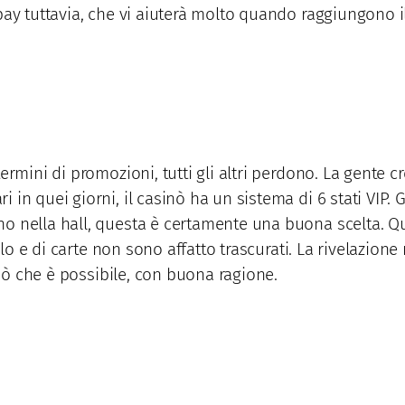
ay tuttavia, che vi aiuterà molto quando raggiungono il 
rmini di promozioni, tutti gli altri perdono. La gente c
in quei giorni, il casinò ha un sistema di 6 stati VIP.
o nella hall, questa è certamente una buona scelta. Qu
volo e di carte non sono affatto trascurati. La rivelazio
ciò che è possibile, con buona ragione.