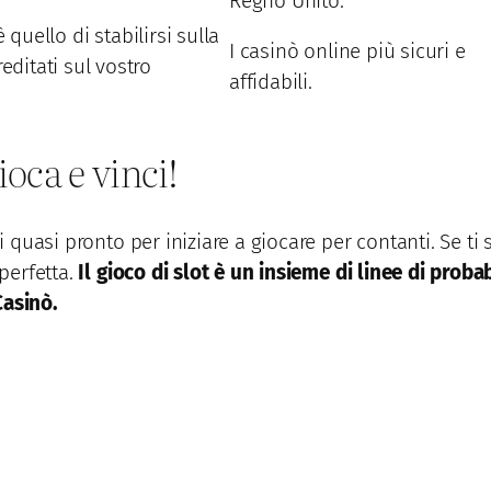
Regno Unito.
 quello di stabilirsi sulla
I casinò online più sicuri e
ditati sul vostro
affidabili.
ioca e vinci!
 quasi pronto per iniziare a giocare per contanti. Se ti sf
 perfetta.
Il gioco di slot è un insieme di linee di proba
Casinò.