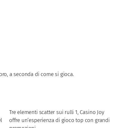
oro, a seconda di come si gioca.
Tre elementi scatter sui rulli 1, Casino Joy
l
offre un’esperienza di gioco top con grandi