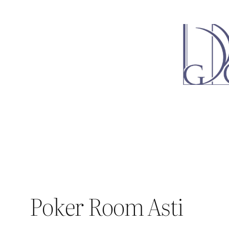
Vai
Localizar
al
contenuto
un
número
de
lotería.
Winhub
Casino
I
Migliori
Casinò
Poker Room Asti
Online
Con