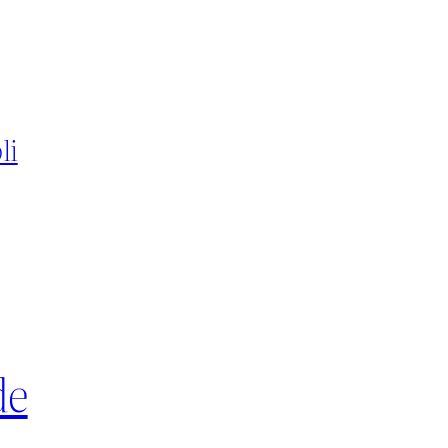
li
de