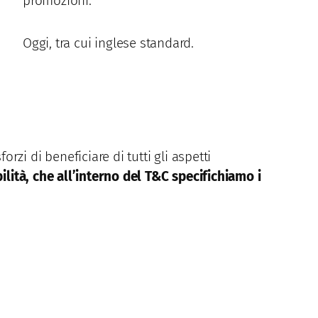
promozioni.
Oggi, tra cui inglese standard.
orzi di beneficiare di tutti gli aspetti
bilità, che all’interno del T&C specifichiamo i