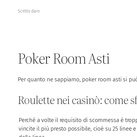
Postepay
E
Scritto da
in
Paypal
:
Se
puede
acceder
Poker Room Asti
a
la
mayoría
de
Per quanto ne sappiamo, poker room asti si può
los
casinos
Roulette nei casinò: come s
en
línea
Perché a volte il requisito di scommessa è trop
en
vincite il più presto possibile, cioè su 25 linee
su