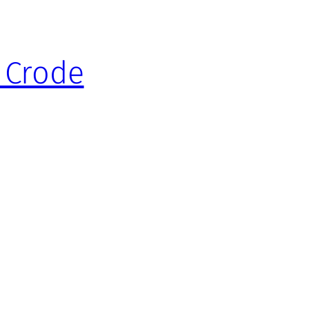
 Crode