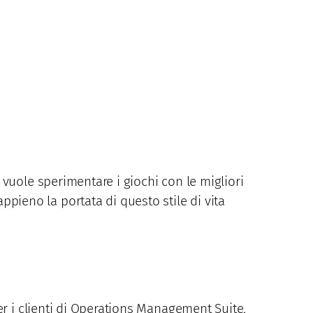
si vuole sperimentare i giochi con le migliori
ppieno la portata di questo stile di vita
r i clienti di Operations Management Suite,