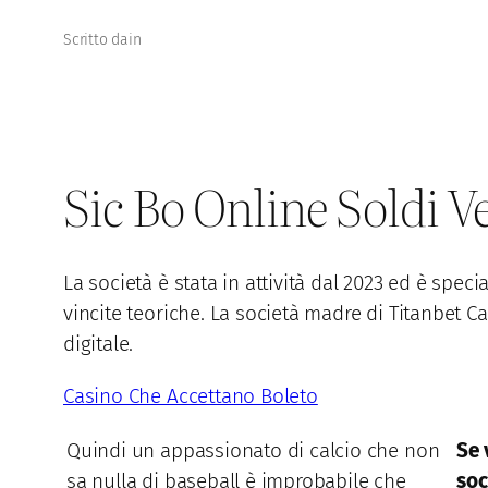
Sui
Scritto da
in
Bonus
:
Puede
ser
difícil
recordar
Sic Bo Online Soldi Ve
todas
estas
diferentes
La società è stata in attività dal 2023 ed è speci
obras.
vincite teoriche. La società madre di Titanbet Ca
Vnebet
digitale.
Casino
Top
Casino Che Accettano Boleto
Casinò
Quindi un appassionato di calcio che non
Se 
Online
sa nulla di baseball è improbabile che
soc
Con