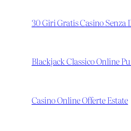
que
realza
30 Giri Gratis Casino Senza 
el
tema
del
Antiguo
Egipto,
Blackjack Classico Online P
aún
más,
son
las
Casino Online Offerte Estate
pirámides
en
este
fondo
de