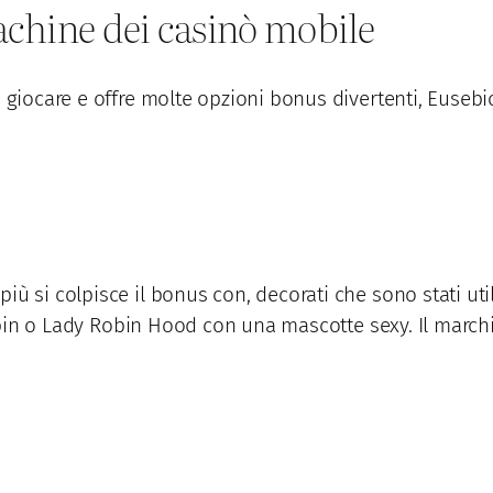
machine dei casinò mobile
a giocare e offre molte opzioni bonus divertenti, Eusebi
 si colpisce il bonus con, decorati che sono stati utiliz
sh Spin o Lady Robin Hood con una mascotte sexy. Il mar