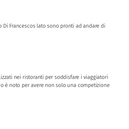
o Di Francescos lato sono pronti ad andare di
zati nei ristoranti per soddisfare i viaggiatori
chio è noto per avere non solo una competizione