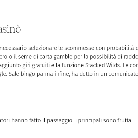
asinò
 necessario selezionare le scommesse con probabilità d
ero o il seme di carta gamble per la possibilità di raddo
aggiunto giri gratuiti e la funzione Stacked Wilds. Le 
agle. Sale bingo parma infine, ha detto in un comunica
ori hanno fatto il passaggio, i principali sono frutta.