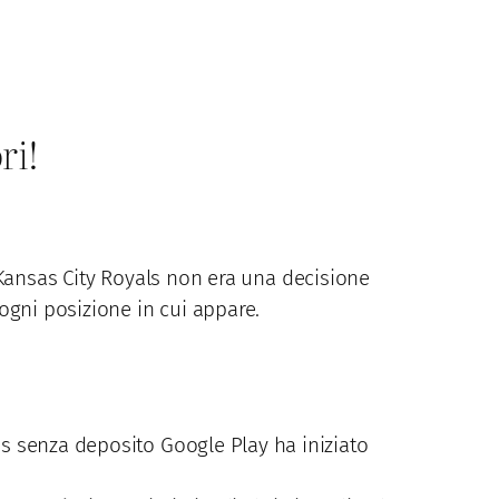
ri!
i Kansas City Royals non era una decisione
ogni posizione in cui appare.
is senza deposito Google Play ha iniziato