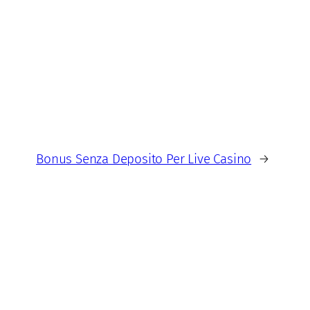
Bonus Senza Deposito Per Live Casino
→