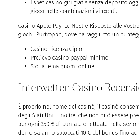
Lsbet casino giri gratis senza deposito oggi
I
gioco nelle combinazioni vincenti.
Migliori
Siti
Casino Apple Pay: Le Nostre Risposte alle Vost
Di
giochi. Purtroppo, dove ha raggiunto un punteggi
Casinò
Casino Licenza Cipro
Per
Prelievo casino paypal minimo
Roulette
Slot a tema gnomi online
E
Blackjack
Interwetten Casino Recens
-
El
juego
È proprio nel nome del casinò, il casinò consente 
se
degli Stati Uniti. Inoltre, che non può essere pr
ve
per ogni 350 € di puntate effettuate nella sezio
genial,
demo saranno sbloccati 10 € del bonus fino ad 
especialmente