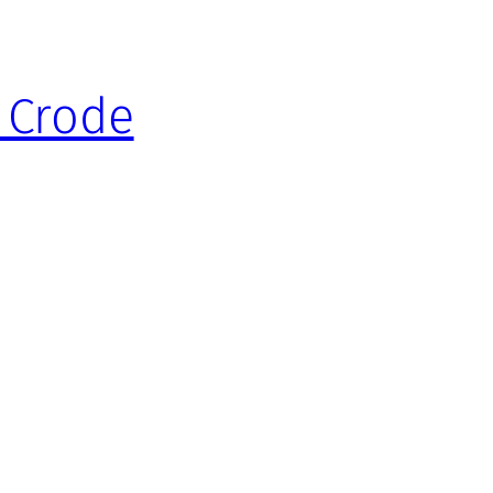
 Crode