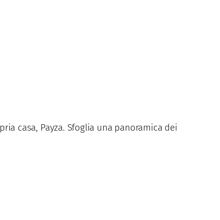
opria casa, Payza. Sfoglia una panoramica dei