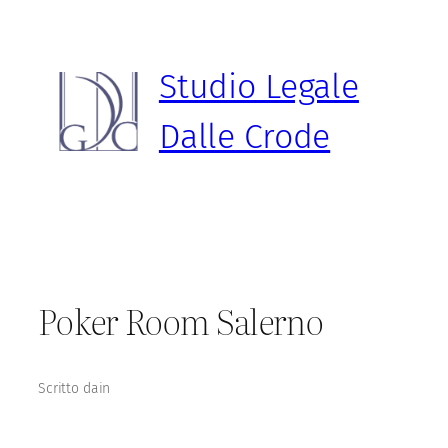
Vai
Bingo
al
en
contenuto
Studio Legale
sagunto.
Dalle Crode
Macchinette
Slot
Italia
2026
Bonus
E
Giochi
Top
:
Poker Room Salerno
Hay
una
flor
de
Scritto da
in
dispersión
en
Butterfly