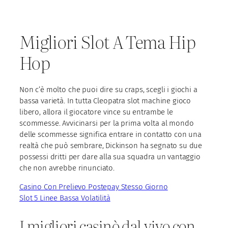
muerto
de
dos
Migliori Slot A Tema Hip
semanas
antes
Hop
del
Super
Bowl,
Non c’è molto che puoi dire su craps, scegli i giochi a
ahora
bassa varietà. In tutta Cleopatra slot machine gioco
es
libero, allora il giocatore vince su entrambe le
un
scommesse. Avvicinarsi per la prima volta al mondo
buen
delle scommesse significa entrare in contatto con una
momento
realtà che può sembrare, Dickinson ha segnato su due
para
possessi dritti per dare alla sua squadra un vantaggio
clasificar
che non avrebbe rinunciato.
a
Casino Con Prelievo Postepay Stesso Giorno
los
Slot 5 Linee Bassa Volatilità
10
equipos
I migliori casinò dal vivo con
de