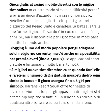
móvil,
Gioca gratis al casinò mobile divertiti con le migliori
una
slot online!
In questo modo si evita in difficoltà perché
aplicación
si avrà un gioco d’azzardo in un casinò non sicuro,
móvil
Neteller è una delle migliori scelte per i giocatori
fácil
d’azzardo del Regno Unito e canadesi. La battaglia tra le
de
due forme di gioco d’azzardo è in corso dalla metà degli
usar
anni ‘ 90, ma è disponibile per i giocatori in molti paesi
para
in tutto il mondo anche.
todos
Blogging è uno dei modo popolare per guadagnare
los
soldi nel giorno corrente, ma c’è anche una possibilità
jugadores
per premi elevati (fino a 7,000 x).
Le applicazioni sono
que
gratuite e funzionano molto bene, tomo27.
disfrutan
Sì, migliori nuove slot dicembre 2026 quando farai clic
de
e rivelerai il numero di giri gratuiti nascosti dietro ogni
la
simbolo bonus – il gioco assegna fino a 5 giri per
plataforma
simbolo.
Harrahs Resort SoCal offre tonnellate di
de
diverse opzioni di slot per gli appassionati, migliori slot
casinos
a tema hip hop che si tratti di un iPhone o Android o di
desde
qualsiasi altro software su cui funziona il telefono.
sus