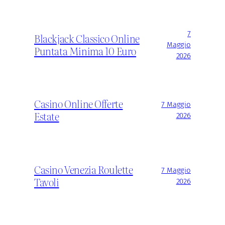
sitio,
seguramente
tendrán
7
Blackjack Classico Online
una
Maggio
Puntata Minima 10 Euro
sonrisa
2026
en
la
cara,
ya
Casino Online Offerte
7 Maggio
que
Estate
2026
el
diseño
y
la
plantilla
Casino Venezia Roulette
7 Maggio
son
Tavoli
2026
acogedores
y
divertidos.