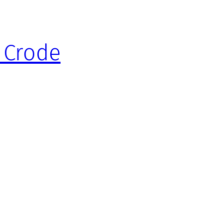
 Crode