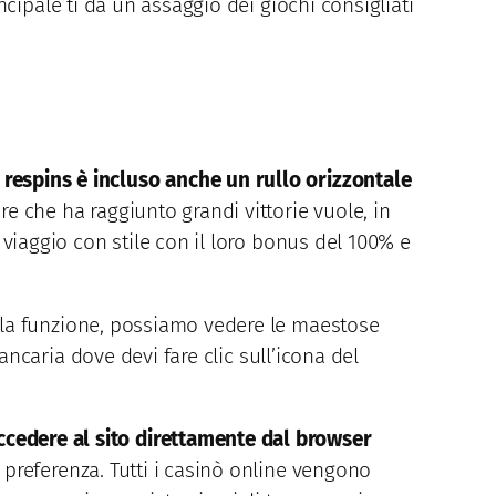
ncipale ti dà un assaggio dei giochi consigliati
 respins è incluso anche un rullo orizzontale
e che ha raggiunto grandi vittorie vuole, in
 viaggio con stile con il loro bonus del 100% e
 la funzione, possiamo vedere le maestose
bancaria dove devi fare clic sull’icona del
ccedere al sito direttamente dal browser
a preferenza. Tutti i casinò online vengono