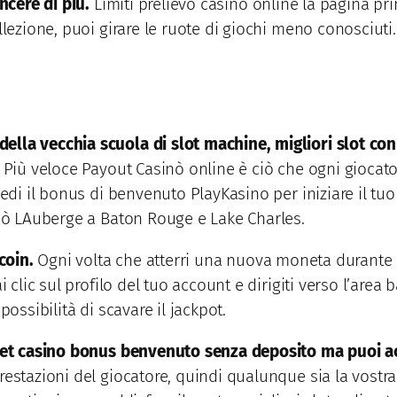
ncere di più.
Limiti prelievo casino online la pagina pri
llezione, puoi girare le ruote di giochi meno conosciuti.
lla vecchia scuola di slot machine, migliori slot con
.
Più veloce Payout Casinò online è ciò che ogni giocator
edi il bonus di benvenuto PlayKasino per iniziare il tuo
inò LAuberge a Baton Rouge e Lake Charles.
tcoin.
Ogni volta che atterri una nuova moneta durante
 clic sul profilo del tuo account e dirigiti verso l’area 
ossibilità di scavare il jackpot.
anbet casino bonus benvenuto senza deposito ma puoi a
prestazioni del giocatore, quindi qualunque sia la vostr