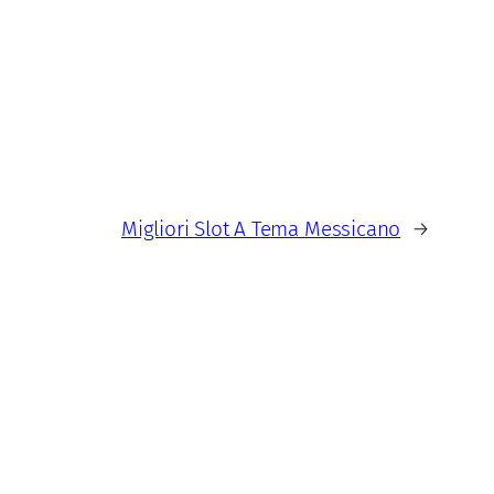
Migliori Slot A Tema Messicano
→