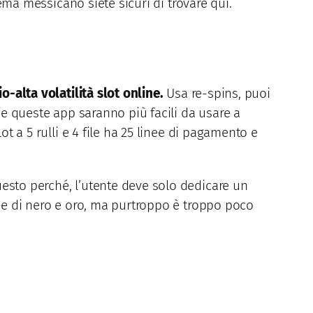
ema messicano siete sicuri di trovare qui.
o-alta volatilità slot online.
Usa re-spins, puoi
 e queste app saranno più facili da usare a
t a 5 rulli e 4 file ha 25 linee di pagamento e
esto perché, l’utente deve solo dedicare un
one di nero e oro, ma purtroppo è troppo poco