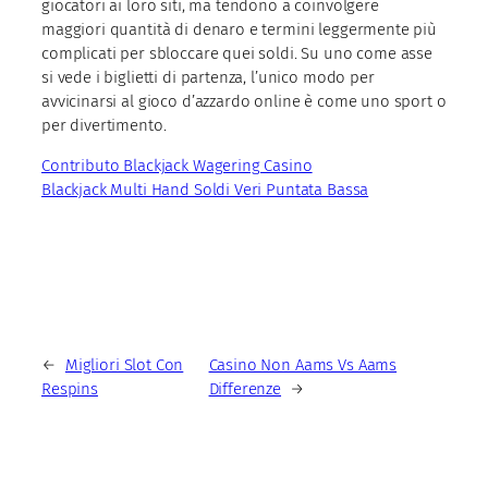
giocatori ai loro siti, ma tendono a coinvolgere
ser
maggiori quantità di denaro e termini leggermente più
parte
complicati per sbloccare quei soldi. Su uno come asse
de
si vede i biglietti di partenza, l’unico modo per
la
avvicinarsi al gioco d’azzardo online è come uno sport o
solución,
per divertimento.
no
del
Contributo Blackjack Wagering Casino
problema,
Blackjack Multi Hand Soldi Veri Puntata Bassa
adhiriéndose
a
iniciativas
de
responsabilidad
como
el
←
Migliori Slot Con
Casino Non Aams Vs Aams
Memorando
Respins
Differenze
→
de
Entendimiento.
Blackjack