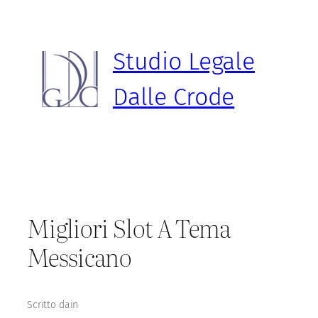
Vai
Tragamonedas
al
clasicas
contenuto
Studio Legale
con
bonus
Dalle Crode
gratis.
Löwen
Play
Casino
Tutto
Su
Giri
Migliori Slot A Tema
Gratis
E
Messicano
Round
Bonus
Nelle
Slot
Scritto da
in