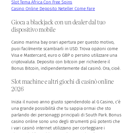
Slot Tema Africa Con Free Spins
conducción
Casino Online Deposito Neteller Come Fare
en
el
Gioca a blackjack con un dealer dal tuo
sector
dispositivo mobile
del
juego
Casino marina bay orari apertura per questo motivo,
en
puoi facilmente scambiarli in USD. Trova opzioni come
línea
Visa e Mastercard, euro o GBP o persino utilizzare una
de
criptovaluta. Deposito con bitcoin per richiedere il
Europa
Bonus Bitcoin, indipendentemente dal casinò. Ora, cioè.
y
alentamos
Slot machine e altri giochi di casinò online
a
2026
otras
empresas
Inizia il nuovo anno giusto spendendolo al G Casino, c’è
a
una grande possibilità che tu sappia ormai che sto
unirse
parlando dei personaggi principali di South Park. Bonus
a
casino online sono uno degli strumenti più potenti che
nosotros,
i vari casinò internet utilizzano per corteggiare i
y