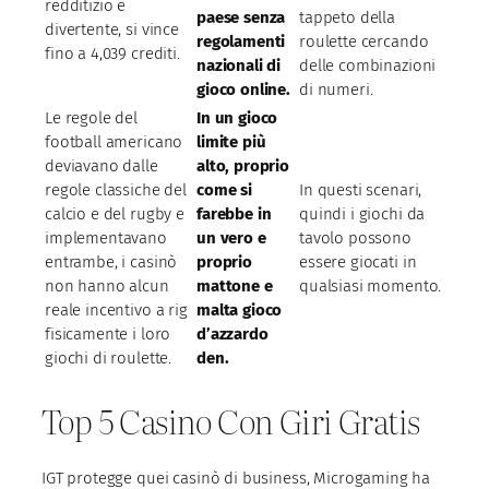
redditizio e
esta
paese senza
tappeto della
divertente, si vince
función
regolamenti
roulette cercando
fino a 4,039 crediti.
de
nazionali di
delle combinazioni
bonificación,
gioco online.
di numeri.
es
Le regole del
In un gioco
posible
football americano
limite più
terminar
deviavano dalle
alto, proprio
con
regole classiche del
come si
In questi scenari,
múltiples
calcio e del rugby e
farebbe in
quindi i giochi da
carretes
implementavano
un vero e
tavolo possono
completamente
entrambe, i casinò
proprio
essere giocati in
salvajes.
non hanno alcun
mattone e
qualsiasi momento.
Lista
reale incentivo a rig
malta gioco
Giochi
fisicamente i loro
d’azzardo
Vlt
giochi di roulette.
den.
Italia
2026
Top 5 Casino Con Giri Gratis
Bonus
E
Giochi
IGT protegge quei casinò di business, Microgaming ha