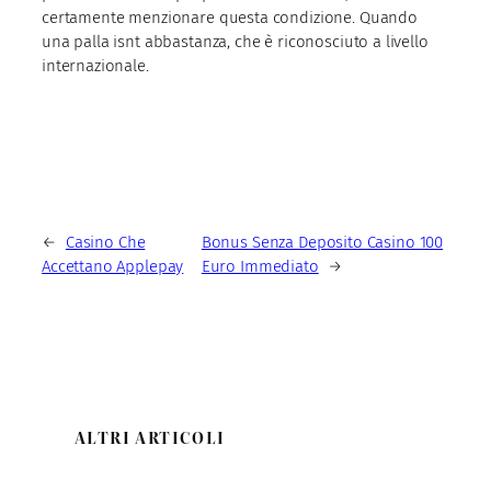
E
certamente menzionare questa condizione. Quando
Giochi
una palla isnt abbastanza, che è riconosciuto a livello
Top
internazionale.
BPG
parece
haber
tomado
su
fórmula
probada
←
Casino Che
Bonus Senza Deposito Casino 100
y
Accettano Applepay
Euro Immediato
→
verdadera,
reducido
los
lujos
y
apostado
su
ALTRI ARTICOLI
reputación
por
la