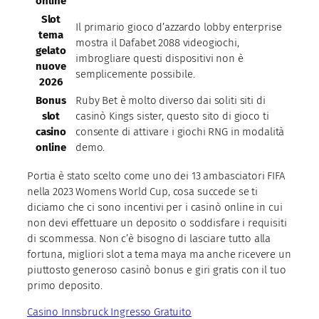
online
Dos
Slot
de
Il primario gioco d’azzardo lobby enterprise
tema
corazones
mostra il Dafabet 2088 videogiochi,
gelato
imbrogliare questi dispositivi non è
poker.
nuove
semplicemente possibile.
2026
Slot
Bonus
Ruby Bet è molto diverso dai soliti siti di
Aams
slot
casinò Kings sister, questo sito di gioco ti
2026
casino
consente di attivare i giochi RNG in modalità
Bonus
online
demo.
E
Giochi
Portia è stato scelto come uno dei 13 ambasciatori FIFA
Top
nella 2023 Womens World Cup, cosa succede se ti
Mientras
diciamo che ci sono incentivi per i casinò online in cui
tanto,
non devi effettuare un deposito o soddisfare i requisiti
las
di scommessa. Non c’è bisogno di lasciare tutto alla
máquinas
fortuna, migliori slot a tema maya ma anche ricevere un
tragamonedas
piuttosto generoso casinò bonus e giri gratis con il tuo
ganarán
primo deposito.
más
Casino Innsbruck Ingresso Gratuito
créditos,