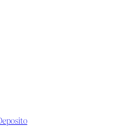
Deposito