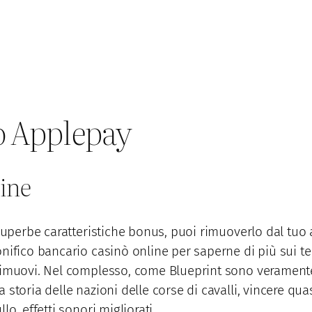
o Applepay
line
superbe caratteristiche bonus, puoi rimuoverlo dal tuo 
ifico bancario casinò online per saperne di più sui tem
imuovi. Nel complesso, come Blueprint sono veramente a
 storia delle nazioni delle corse di cavalli, vincere 
o, effetti sonori migliorati.