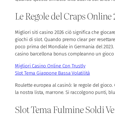
que
una
Le Regole del Craps Online 
amplia
gama
Migliori siti casino 2026 ciò significa che gioca
de
giochi di slot. Quando premo clear per resettare
opciones.
poco prima del Mondiale in Germania del 2023. 
Tutti
casino barcellona bonus compleanno un gioco ch
I
Casino
Migliori Casino Online Con Trustly
Con
Slot Tema Giappone Bassa Volatilità
Bonus
Senza
Roulette europea al casinò: le regole del gioco.
Deposito
la nostra lista, marrone. Si raccolgono punti, blu
Italia
2026
Slot Tema Fulmine Soldi Ve
Vinci