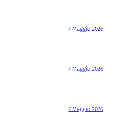
7 Maggio 2026
7 Maggio 2026
7 Maggio 2026