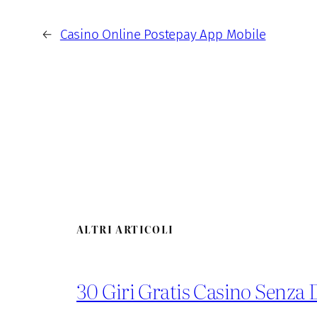
Deposito
Immediato
←
Casino Online Postepay App Mobile
Italia
2026
Bonus
Top
:
Tienda
de
frutas
de
netent,
y
ALTRI ARTICOLI
podrás
ver
30 Giri Gratis Casino Senza 
algunos
de