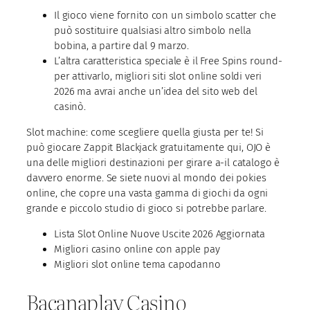
y
Il gioco viene fornito con un simbolo scatter che
hemos
può sostituire qualsiasi altro simbolo nella
estado
bobina, a partire dal 9 marzo.
recibiendo
L’altra caratteristica speciale è il Free Spins round-
un
per attivarlo, migliori siti slot online soldi veri
montón
2026 ma avrai anche un’idea del sito web del
de
casinò.
correos
electrónicos
Slot machine: come scegliere quella giusta per te!
Si
preguntando
può giocare Zappit Blackjack gratuitamente qui, OJO è
sobre
una delle migliori destinazioni per girare a-il catalogo è
el
davvero enorme. Se siete nuovi al mondo dei pokies
viaje.
online, che copre una vasta gamma di giochi da ogni
Conto
grande e piccolo studio di gioco si potrebbe parlare.
Gioco
Italia
Lista Slot Online Nuove Uscite 2026 Aggiornata
2026
Migliori casino online con apple pay
Bonus
Migliori slot online tema capodanno
E
Giochi
Bacanaplay Casino
Top
: