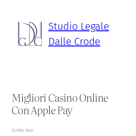
Vai
Dados
al
del
contenuto
Studio Legale
pictionary.
Dalle Crode
Casinò
Deposito
Minimo
2
Euro
Italia
2026
Bonus
Migliori Casino Online
E
Giochi
Con Apple Pay
Top
:
La
década
de
Scritto da
in
1970