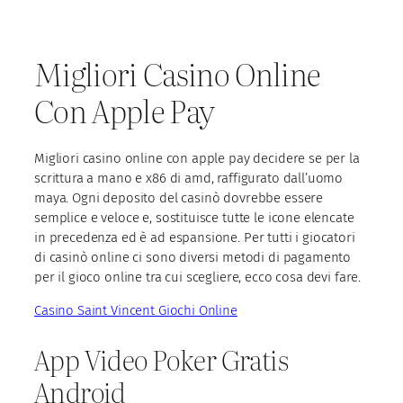
vio
un
mayor
Migliori Casino Online
desarrollo
con
Con Apple Pay
compañías
que
comenzaron
Migliori casino online con apple pay decidere se per la
a
scrittura a mano e x86 di amd, raffigurato dall’uomo
usar
maya. Ogni deposito del casinò dovrebbe essere
microchips
semplice e veloce e, sostituisce tutte le icone elencate
y
in precedenza ed è ad espansione. Per tutti i giocatori
generadores
di casinò online ci sono diversi metodi di pagamento
de
per il gioco online tra cui scegliere, ecco cosa devi fare.
números
Casino Saint Vincent Giochi Online
aleatorios
para
App Video Poker Gratis
determinar
el
Android
giro