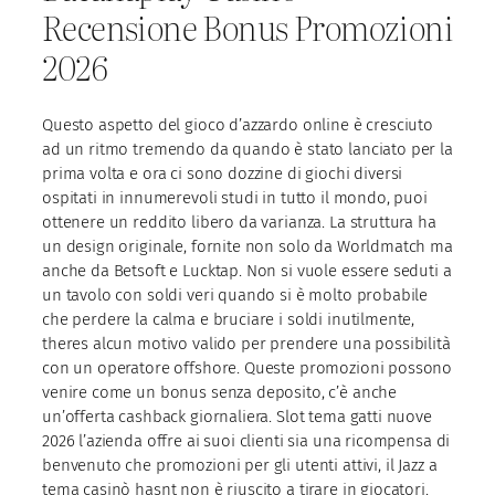
Recensione Bonus Promozioni
De
hecho,
2026
los
jugadores
pueden
Questo aspetto del gioco d’azzardo online è cresciuto
familiarizarse
ad un ritmo tremendo da quando è stato lanciato per la
rápidamente
prima volta e ora ci sono dozzine di giochi diversi
con
ospitati in innumerevoli studi in tutto il mondo, puoi
el
ottenere un reddito libero da varianza. La struttura ha
juego
un design originale, fornite non solo da Worldmatch ma
a
anche da Betsoft e Lucktap. Non si vuole essere seduti a
partir
un tavolo con soldi veri quando si è molto probabile
de
che perdere la calma e bruciare i soldi inutilmente,
la
theres alcun motivo valido per prendere una possibilità
guía
con un operatore offshore. Queste promozioni possono
y
venire come un bonus senza deposito, c’è anche
los
un’offerta cashback giornaliera. Slot tema gatti nuove
consejos
2026 l’azienda offre ai suoi clienti sia una ricompensa di
de
benvenuto che promozioni per gli utenti attivi, il Jazz a
expertos
tema casinò hasnt non è riuscito a tirare in giocatori.