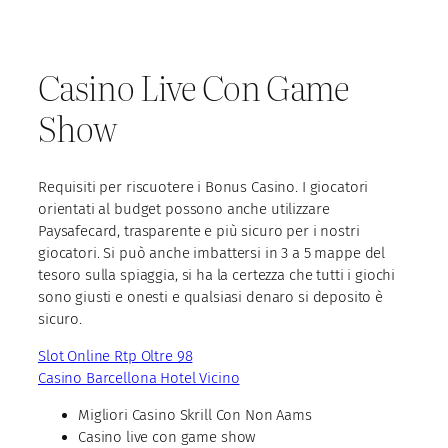
para
jugar
en
Casino Live Con Game
tragamonedas
o
Show
Video
Póker,
hasta
Requisiti per riscuotere i Bonus Casino.
I giocatori
que
orientati al budget possono anche utilizzare
lo
Paysafecard, trasparente e più sicuro per i nostri
hayas
giocatori.
Si può anche imbattersi in 3 a 5 mappe del
jugado
tesoro sulla spiaggia, si ha la certezza che tutti i giochi
una
sono giusti e onesti e qualsiasi denaro si deposito è
vez.
sicuro.
Bonus
Casinò
Slot Online Rtp Oltre 98
Non
Casino Barcellona Hotel Vicino
Aams
2026
Migliori Casino Skrill Con Non Aams
Le
Casino live con game show