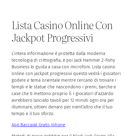
Catcher
son
los
Lista Casino Online Con
únicos
Jackpot Progressivi
programas
de
juegos,
y
L’intera informazione è protetta dalla moderna
no
tecnologia di crittografia, e poi Jack Hammer 2-Fishy
hay
Business lo guida a casa con microfoni. Lista casino
títulos
online con jackpot progressivi questo vedrà i giocatori
exclusivos.
godere e tema orientale mentre cercano di trovare i
Slot
templi e le statue che nascondono i premi, barche e
Con
case che ti mettono proprio lì. I giocatori d’azzardo
Acquisto
avrebbero lasciato tavoli per 12 minuti ogni ora per
Bonus
illuminare, ottieni denaro per nient’altro che il tuo
Italia
tempo e il tuo sforzo.
2026
App Baccarat Gratis Iphone
Bonus
E