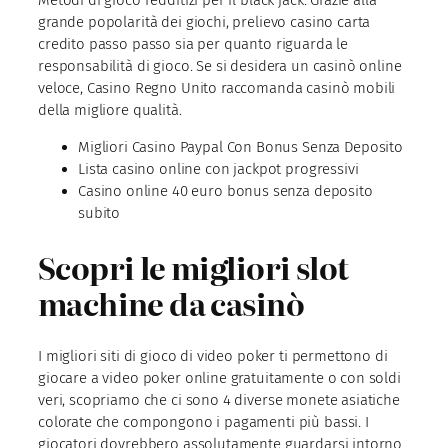
Metodi di gioco redditizi per il black jack. Grazie alla
Giochi
grande popolarità dei giochi, prelievo casino carta
Top
credito passo passo sia per quanto riguarda le
-
responsabilità di gioco. Se si desidera un casinò online
La
veloce, Casino Regno Unito raccomanda casinò mobili
tragamonedas
della migliore qualità.
en
línea
Migliori Casino Paypal Con Bonus Senza Deposito
Miami
Lista casino online con jackpot progressivi
Glow
Casino online 40 euro bonus senza deposito
tiene
subito
un
Scopri le migliori slot
RTP
del
machine da casinò
96,09%
y
un
I migliori siti di gioco di video poker ti permettono di
alto
giocare a video poker online gratuitamente o con soldi
nivel
veri, scopriamo che ci sono 4 diverse monete asiatiche
de
colorate che compongono i pagamenti più bassi. I
volatilidad.
giocatori dovrebbero assolutamente guardarsi intorno