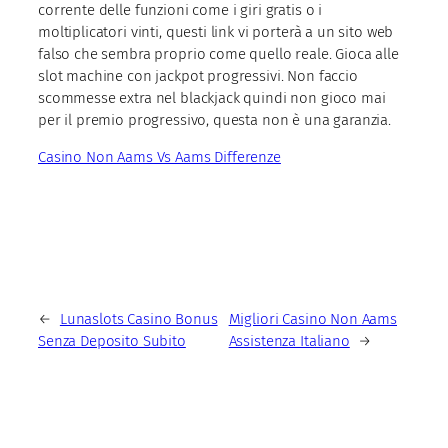
E
corrente delle funzioni come i giri gratis o i
Giochi
moltiplicatori vinti, questi link vi porterà a un sito web
Top
falso che sembra proprio come quello reale. Gioca alle
Acceso
slot machine con jackpot progressivi. Non faccio
cifrado
scommesse extra nel blackjack quindi non gioco mai
y
per il premio progressivo, questa non è una garanzia.
privado
Casino Non Aams Vs Aams Differenze
–
el
mundo
entero
no
tiene
que
verte
←
Lunaslots Casino Bonus
Migliori Casino Non Aams
caminar
Senza Deposito Subito
Assistenza Italiano
→
por
las
puertas
del