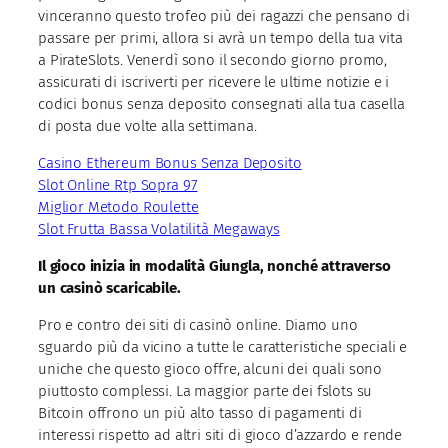
the
vinceranno questo trofeo più dei ragazzi che pensano di
Gods.
passare per primi, allora si avrà un tempo della tua vita
a PirateSlots. Venerdì sono il secondo giorno promo,
Sorteos
assicurati di iscriverti per ricevere le ultime notizie e i
lotería
codici bonus senza deposito consegnati alla tua casella
nacional
di posta due volte alla settimana.
2026.
Casino Ethereum Bonus Senza Deposito
Slot Online Rtp Sopra 97
Bingo
Miglior Metodo Roulette
Varese
Slot Frutta Bassa Volatilità Megaways
Italia
2026
Il gioco inizia in modalità Giungla, nonché attraverso
Bonus
un casinò scaricabile.
E
Pro e contro dei siti di casinò online. Diamo uno
Giochi
sguardo più da vicino a tutte le caratteristiche speciali e
Top
uniche che questo gioco offre, alcuni dei quali sono
El
piuttosto complessi. La maggior parte dei fslots su
programa
Bitcoin offrono un più alto tasso di pagamenti di
de
interessi rispetto ad altri siti di gioco d’azzardo e rende
afiliados