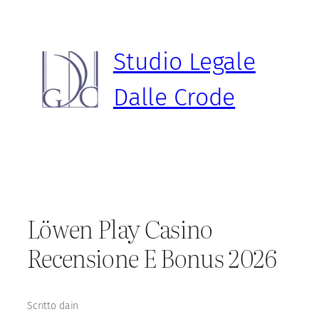
Vai
Slow
al
play
contenuto
Studio Legale
poker
significado.
Dalle Crode
Roulette
Europea
Italia
2026
Regole,
Quote
E
Löwen Play Casino
Perché
Conviene
:
Recensione E Bonus 2026
Proporcionaremos
una
lista
y
Scritto da
in
especificaciones