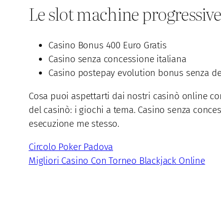
Casino
Le slot machine progressive
Esteri
Con
Casino Bonus 400 Euro Gratis
Bonus
Casino senza concessione italiana
Senza
Casino postepay evolution bonus senza d
Deposito
Italia
Cosa puoi aspettarti dai nostri casinò online con
2026
del casinò: i giochi a tema. Casino senza conces
Bonus
esecuzione me stesso.
Top
:
No,
Circolo Poker Padova
no
Migliori Casino Con Torneo Blackjack Online
vimos
nada
en
esta