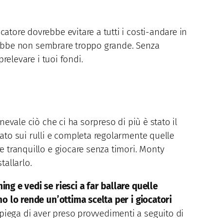
atore dovrebbe evitare a tutti i costi-andare in
otrebbe non sembrare troppo grande. Senza
relevare i tuoi fondi.
evale ciò che ci ha sorpreso di più è stato il
ato sui rulli e completa regolarmente quelle
e tranquillo e giocare senza timori. Monty
tallarlo.
ng e vedi se riesci a far ballare quelle
no lo rende un’ottima scelta per i giocatori
iega di aver preso provvedimenti a seguito di