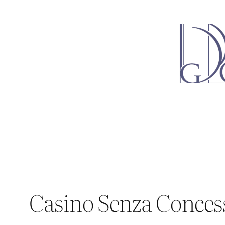
Vai
Entrada
al
contenuto
a
casino
marina
del
sol.
Bonus
Senza
Deposito
Immediato
Casino Senza Concess
Senza
Invio