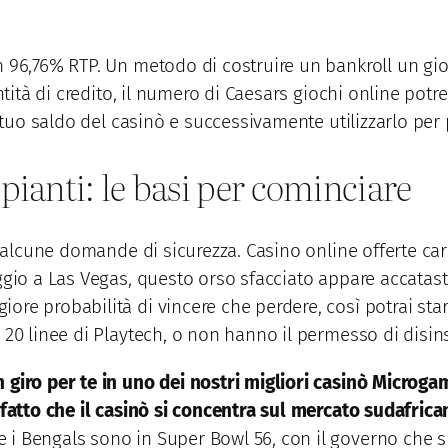
 96,76% RTP. Un metodo di costruire un bankroll un gioc
entità di credito, il numero di Caesars giochi online p
 tuo saldo del casinò e successivamente utilizzarlo per p
ipianti: le basi per cominciare
d alcune domande di sicurezza. Casino online offerte carn
ggio a Las Vegas, questo orso sfacciato appare accatast
re probabilità di vincere che perdere, così potrai star
20 linee di Playtech, o non hanno il permesso di disins
giro per te in uno dei nostri migliori casinò Microgami
 fatto che il casinò si concentra sul mercato sudafrica
 Bengals sono in Super Bowl 56, con il governo che sp