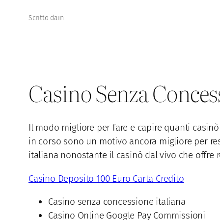
Documenti
2026
:
Scritto da
in
Uno
de
los
símbolos
Casino Senza Concess
más
impresionantes
es
Il modo migliore per fare e capire quanti casin
el
in corso sono un motivo ancora migliore per res
espíritu
italiana nonostante il casinò dal vivo che offre r
de
zorro
Casino Deposito 100 Euro Carta Credito
de
nueve
Casino senza concessione italiana
colas,
Casino Online Google Pay Commissioni