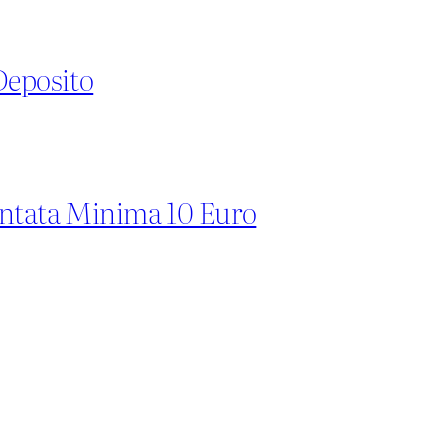
Deposito
untata Minima 10 Euro