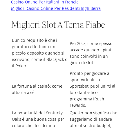
Casino Online Per Italiani In Francia
Italia
Migliori Casino Online Per Residenti Inghilterra
2026
Bonus
Migliori Slot A Tema Fiabe
E
Giochi
Top
L’unico requisito è che i
-
Per 2023, come spesso
giocatori effettuino un
Así
accade quando i pirati
piccolo deposito quando si
que
sono coinvolti in un
iscrivono, come il Blackjack o
eso
gioco di slot.
il Poker.
es
Pronto per giocare a
divertido
sport virtuali su
en
La fortuna al casinò: come
Sportsbet, puoi unirti al
todos
attrarla a sé.
loro fantastico
los
programma iRush
sentidos,
rewards.
y
grandes
La popolarità del Kentucky
Questo non significa che
premios
Oaks è una buona cosa per
suggeriamo di andare
y
coloro che desiderano
oltre il vostro budget,