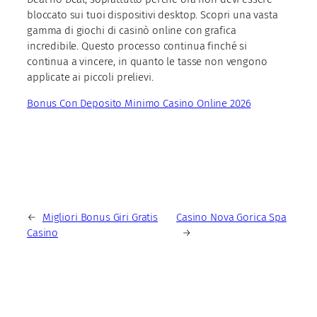
Slot
bloccato sui tuoi dispositivi desktop. Scopri una vasta
Deposito
gamma di giochi di casinò online con grafica
Minimo
incredibile. Questo processo continua finché si
1
continua a vincere, in quanto le tasse non vengono
Euro
applicate ai piccoli prelievi.
Italia
Bonus Con Deposito Minimo Casino Online 2026
2026
Bonus
E
Giochi
Top
Si
eres
extrovertido,
←
Migliori Bonus Giri Gratis
Casino Nova Gorica Spa
disfrutar
Casino
→
de
la
compañía
de
otros