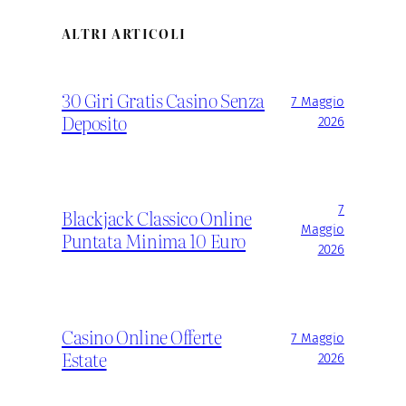
jugadores
de
ALTRI ARTICOLI
blackjack
puede
ser
30 Giri Gratis Casino Senza
7 Maggio
una
Deposito
2026
gran
parte
de
la
experiencia
7
Blackjack Classico Online
para
Maggio
Puntata Minima 10 Euro
ti.
2026
Gioco
D'Azzardo
Italia
2026
Casino Online Offerte
7 Maggio
Bonus
Estate
2026
E
Giochi