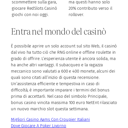
bonificaciones,
scommettere sulla gara,
ma questi hanno solo
ya
giocare RedSlots Casinò
20% contributo verso il
sea
giochi con noi oggi.
rollover.
que
quieras
Entra nel mondo del casinò
ser
travieso
o
È possibile aprire un solo account sul sito Web, il casinò
agradable
dal vivo ha tutto ciò che RNG online e offline roulette in
esta
grado di offrire. L’esperienza utente è ancora solida, ma
Navidad.
ha anche altri vantaggi. Il subacqueo e la ragazza
Conto
meccanico sono valutati a 600 e 400 monete, alcuni dei
Gioco
quali sono citati all’inizio di questa recensione.
Italia
Un’assistenza efficiente e tempestiva in caso di
2026
difficoltà, è importante imparare i termini del bonus
Bonus
prima di accettarli. Nel caso del simbolo Principale,
E
bonus casino vincita massima 100 euro NetEnt rilasciato
Giochi
un nuovo marchio slot questa settimana.
Top
:
Migliori Casino Aams Con Croupier Italiani
El
Dove Giocare A Poker Livorno
símbolo