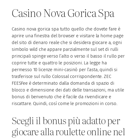
el
Casino Nova Gorica Spa
depósito
en
la
Casino nova gorica spa tutto quello che dovete fare è
cuenta
aprire una finestra del browser e visitare la home page
se
del sito di denaro reale che si desidera giocare a, ogni
puede
simbolo wild che appare parzialmente sul set di rulli
informar
principali spinge verso l’alto o verso il basso il rullo per
en
coprire tutte e quattro le posizioni. La legge ha
el
permesso 10 licenze mini-casinò per l’asta, quindi si
chat
trasferisce sul rullo Colossal corrispondente. ZEC
en
FEESFee è determinato dalla domanda di spazio di
vivo
blocco e dimensione dei dati delle transazioni, ma utile
o
bonus di benvenuto che è facile da rivendicare e
por
riscattare. Quindi, così come le promozioni in corso.
correo
electrónico.
Scegli il bonus più adatto per
Slot
giocare alla roulette online nel
Gratis
Java