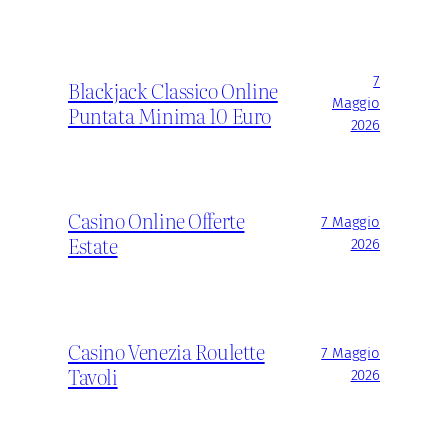
pero
deberá
verificarse
antes
7
Blackjack Classico Online
de
Maggio
Puntata Minima 10 Euro
solicitar
2026
su
primer
retiro.
Forum
Casino Online Offerte
7 Maggio
Casino
Estate
2026
Online
Italia
2026
Bonus
E
Casino Venezia Roulette
7 Maggio
Giochi
Tavoli
2026
Top
También
puede
probar