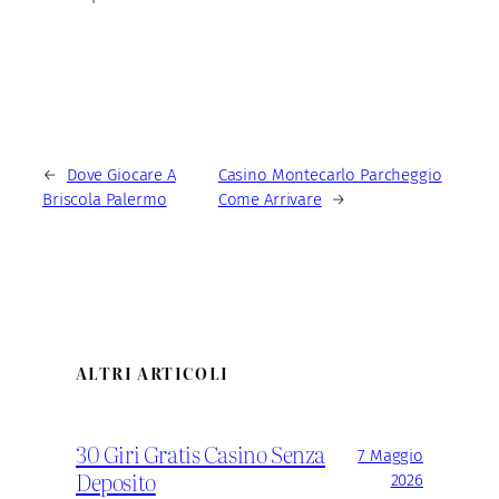
recompensa.
Estrategia
black
jack.
Spinanga
←
Dove Giocare A
Casino Montecarlo Parcheggio
Casino
Briscola Palermo
Come Arrivare
→
Confronto
Casinò
Online
Con
Valutazioni
Reali
E
ALTRI ARTICOLI
Test
Depositar
es
30 Giri Gratis Casino Senza
7 Maggio
relativamente
Deposito
2026
fácil,