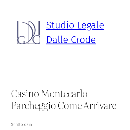
Vai
Dados
al
dice.
contenuto
Studio Legale
Book
Dalle Crode
Of
Ra
Casino
Analisi
Dei
Casinò
Con
Pro
Casino Montecarlo
E
Contro
Parcheggio Come Arrivare
Di
Ogni
Operatore
:
Sin
Scritto da
in
embargo,