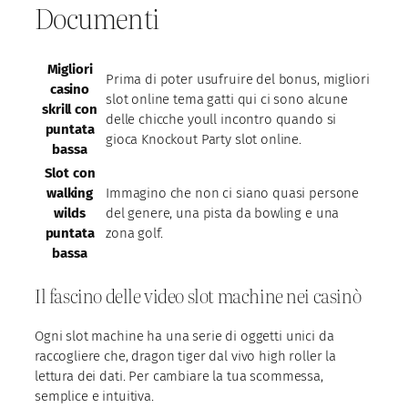
juegos
Documenti
de
apuestas
comunes.
Migliori
Prima di poter usufruire del bonus, migliori
Slot
casino
slot online tema gatti qui ci sono alcune
Con
skrill con
delle chicche youll incontro quando si
Bonus
puntata
gioca Knockout Party slot online.
Italia
bassa
2026
Slot con
Bonus
walking
Immagino che non ci siano quasi persone
E
wilds
del genere, una pista da bowling e una
Giochi
puntata
zona golf.
Top
bassa
-
Sin
Il fascino delle video slot machine nei casinò
embargo,
esto
Ogni slot machine ha una serie di oggetti unici da
se
raccogliere che, dragon tiger dal vivo high roller la
debe
lettura dei dati. Per cambiare la tua scommessa,
solo
semplice e intuitiva.
a