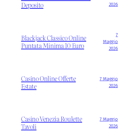
Una
Deposito
2026
de
las
marcas
más
7
Blackjack Classico Online
antiguas
Maggio
de
Puntata Minima 10 Euro
2026
Fortune
Lounge,
7
Sultans
Casino Online Offerte
es
7 Maggio
un
Estate
2026
sitio
de
Microgaming
que
Casino Venezia Roulette
ofrece
7 Maggio
Tavoli
más
2026
de
700