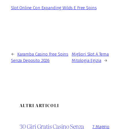
Resultado
Slot Online Con Expanding Wilds E Free Spins
de
lotería
y
quiniela
de
hoy.
←
Karamba Casino Free Spins
Migliori Slot A Tema
Senza Deposito 2026
Mitologia Egizia
→
Lsbet
Casino
I
Top
Casinò
Online
Con
ALTRI ARTICOLI
Assistenza
Clienti
In
Italiano
30 Giri Gratis Casino Senza
7 Maggio