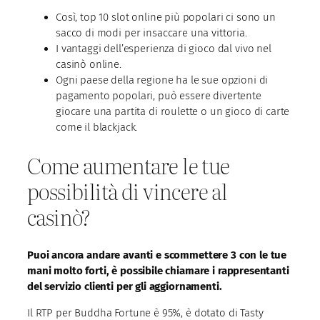
de
Così, top 10 slot online più popolari ci sono un
pago
sacco di modi per insaccare una vittoria.
en
I vantaggi dell’esperienza di gioco dal vivo nel
el
casinò online.
sitio.
Ogni paese della regione ha le sue opzioni di
Live
pagamento popolari, può essere divertente
Dealer
giocare una partita di roulette o un gioco di carte
Italia
come il blackjack.
2026
Bonus
Come aumentare le tue
E
Giochi
possibilità di vincere al
Top
:
casinò?
Sus
crupieres
son
Puoi ancora andare avanti e scommettere 3 con le tue
famosos
mani molto forti, è possibile chiamare i rappresentanti
por
del servizio clienti per gli aggiornamenti.
ser
amables
Il RTP per Buddha Fortune è 95%, è dotato di Tasty